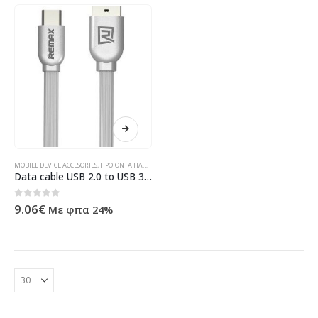
MOBILE DEVICE ACCESORIES
,
ΠΡΟΪΌΝΤΑ ΠΛΗΡΟΦΟΡΙΚΉΣ - ΚΙΝΗΤΉΣ ΤΗΛΕΦΩΝΊΑΣ - ΗΛΕΚΤΡΟΝΙΚΆ
Data cable USB 2.0 to USB 3.1 Type-C, Remax RC-047a, 1м, Silver – 14337
0
out of 5
9.06
€
Με φπα 24%