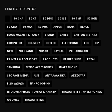
ΕΤΙΚΈΤΕΣ ΠΡΟΪΌΝΤΟΣ
-
30-CHA
30-CTI
30-DME
30-ISE
30-TMP
50-BGN
50-GRO
50-MAK
50-PUC
APPLE
BANK
BLACK
BOOK MAGNET & FANCY
BRAND
CABLE
CARTON (RETAIL)
COMPUTER
DELIVERY
DETECH
ELECTRONIC
FOR
HP
NEW
NO BRAND
NOSKR
PAYPAL
PC HARDWARE
PRINTER & ACCESSORY
PRODUCTS
REFURBISHED
RETAIL
SAMSUNG
SENSO ACCESSORIES
SMARTPHONE
STORAGE MEDIA
USB
ΑΝΤΑΛΛΑΚΤΙΚΆ
ΑΞΕΣΟΥΆΡ
ΕΊΔΗ ΔΏΡΩΝ
ΠΛΗΡΟΦΟΡΙΚΉ
ΠΡΟΪΌΝΤΑ>ΗΛΕΚΤΡΟΝΙΚΆ & ΗΛΕΚΤΡ
ΥΠΟΛΟΓΙΣΤΈΣ - ΗΛΕΚΤΡΟΝΙΚΆ
ΟΘΌΝΕΣ
ΥΠΟΛΟΓΙΣΤΏΝ