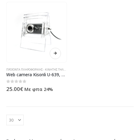
ΠΡΟΪΌΝΤΑ ΠΛΗΡΟΦΟΡΙΚΉΣ - ΚΙΝΗΤΉΣ ΤΗΛΕΦΩΝΊΑΣ - ΗΛΕΚΤΡΟΝΙΚΆ
Web camera Kisonli U-639, Black – 3011
0
out of 5
25.00
€
Με φπα 24%