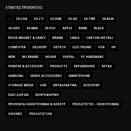
ΕΤΙΚΈΤΕΣ ΠΡΟΪΌΝΤΟΣ
-
30-CHA
30-CTI
30-DME
30-ISE
30-TMP
50-BGN
50-GRO
50-MAK
50-PUC
APPLE
BANK
BLACK
BOOK MAGNET & FANCY
BRAND
CABLE
CARTON (RETAIL)
COMPUTER
DELIVERY
DETECH
ELECTRONIC
FOR
HP
NEW
NO BRAND
NOSKR
PAYPAL
PC HARDWARE
PRINTER & ACCESSORY
PRODUCTS
REFURBISHED
RETAIL
SAMSUNG
SENSO ACCESSORIES
SMARTPHONE
STORAGE MEDIA
USB
ΑΝΤΑΛΛΑΚΤΙΚΆ
ΑΞΕΣΟΥΆΡ
ΕΊΔΗ ΔΏΡΩΝ
ΠΛΗΡΟΦΟΡΙΚΉ
ΠΡΟΪΌΝΤΑ>ΗΛΕΚΤΡΟΝΙΚΆ & ΗΛΕΚΤΡ
ΥΠΟΛΟΓΙΣΤΈΣ - ΗΛΕΚΤΡΟΝΙΚΆ
ΟΘΌΝΕΣ
ΥΠΟΛΟΓΙΣΤΏΝ