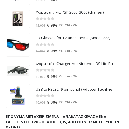
price
τρέχουσα
was:
τιμή
Φορτιστής για PSP 2000, 3000 (charger)
14.99€.
είναι:
7.80€.
0
out of 5
Original
Η
6.99
€
Με φπα 24%
15.00
€
price
τρέχουσα
was:
τιμή
3D Glasses for TV and Cinema (Modell 888)
15.00€.
είναι:
6.99€.
0
out of 5
Original
Η
8.99
€
Με φπα 24%
15.00
€
price
τρέχουσα
was:
τιμή
Φορτιστής (Charger) για Nintendo DS Lite Bulk
15.00€.
είναι:
8.99€.
0
out of 5
Original
Η
9.99
€
Με φπα 24%
12.00
€
price
τρέχουσα
was:
τιμή
USB to RS232 (9-pin serial ) Adapter Techline
12.00€.
είναι:
9.99€.
0
out of 5
Original
Η
8.00
€
Με φπα 24%
10.00
€
price
τρέχουσα
was:
τιμή
ΕΠΏΝΥΜΑ ΜΕΤΑΧΕΙΡΙΣΜΈΝΑ – ΑΝΑΚΑΤΑΣΚΕΥΑΣΜΈΝΑ –
10.00€.
είναι:
LAPTOPS CORE2DUO, AMD, I3, I5, ΑΠΌ 80 ΕΥΡΏ ΜΕ ΕΓΓΎΗΣΗ 1
8.00€.
ΧΡΌΝΟ.