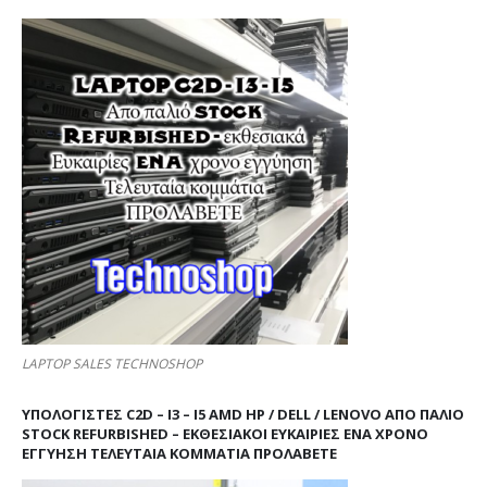
LAPTOP SALES TECHNOSHOP
ΥΠΟΛΟΓΙΣΤΕΣ C2D – I3 – I5 AMD HP / DELL / LENOVO ΑΠΟ ΠΑΛΙΌ
STOCK REFURBISHED – ΕΚΘΕΣΙΑΚΟΊ ΕΥΚΑΙΡΊΕΣ ΈΝΑ ΧΡΌΝΟ
ΕΓΓΎΗΣΗ ΤΕΛΕΥΤΑΊΑ ΚΟΜΜΆΤΙΑ ΠΡΟΛΑΒΕΤΕ