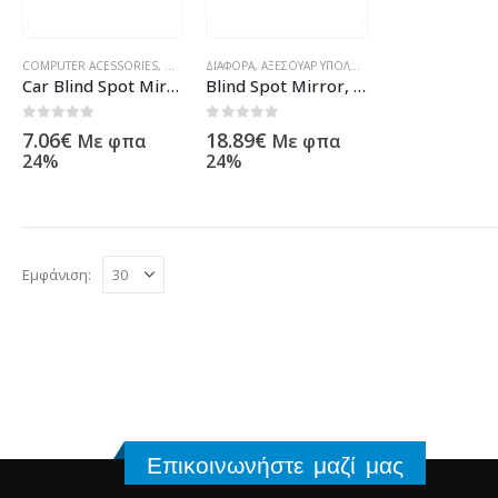
COMPUTER ACESSORIES
,
OTHER
,
ΔΙΆΦΟΡΑ
ΠΡΟΪΌΝΤΑ ΠΛΗΡΟΦΟΡΙΚΉΣ - ΚΙΝΗΤΉΣ ΤΗΛΕΦΩΝΊΑΣ 
,
ΑΞΕΣΟΥΆΡ ΥΠΟΛΟΓΙΣΤΏΝ
,
ΠΡΟΪΌΝΤΑ ΠΛΗΡ
Car Blind Spot Mirror, Remax RT-C04, Different colors – 14842
Blind Spot Mirror, Remax RT-C04, Διαφορετικά χρώματα – 14842
0
out of 5
0
out of 5
7.06
€
18.89
€
Με φπα
Με φπα
24%
24%
Εμφάνιση:
Επικοινωνήστε μαζί μας