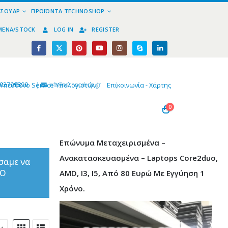
ΕΣΟΥΆΡ
ΠΡΟΪΌΝΤΑ TECHNOSHOP
ΜΈΝΑ/STOCK
LOG IN
REGISTER
02799890
|
info@technoshop,gr
|
Υπεύθυνο Service Υπολογιστών
|
Επικοινωνία - Χάρτης
0
Επώνυμα Μεταχειρισμένα –
Ανακατασκευασμένα – Laptops Core2duo,
σαμε να
ΤΟ
AMD, I3, I5, Από 80 Ευρώ Με Εγγύηση 1
Χρόνο.