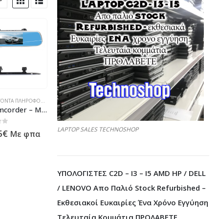
Σ - ΗΛΕΚΤΡΟΝΙΚΆ
ΡΟΦΟΡΙΚΉΣ - ΚΙΝΗΤΉΣ ΤΗΛΕΦΩΝΊΑΣ - ΗΛΕΚΤΡΟΝΙΚΆ
Car camcorder – Mirror, 1080P, Ampe A502, Silver – 72007
LAPTOP SALES TECHNOSHOP
 5
5
€
Με φπα
ΥΠΟΛΟΓΙΣΤΕΣ C2D – I3 – I5 AMD HP / DELL
/ LENOVO Απο Παλιό Stock Refurbished –
Εκθεσιακοί Ευκαιρίες Ένα Χρόνο Εγγύηση
Τελευταία Κομμάτια ΠΡΟΛΑΒΕΤΕ