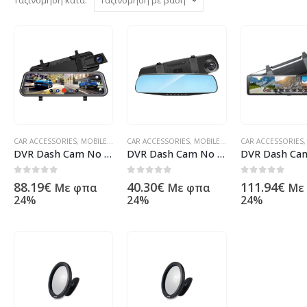
CAR ACCESSORIES
,
MOBILE DEVICE ACCESORIES
CAR ACCESSORIES
,
OTHERS
,
MOBILE DEVICE ACCESORIES
,
ΠΡΟΪΌΝΤΑ ΠΛΗΡΟΦΟΡΙΚΉΣ 
CAR ACCESSORIES
,
OT
DVR Dash Cam No brand XL 900, Mirror, 10″ – 13341
DVR Dash Cam No brand XL 600, Mirror, 4.19″ – 13340
0
out of 5
0
out of 5
0
out of 5
88.19
€
40.30
€
111.94
€
Με φπα
Με φπα
Με
24%
24%
24%