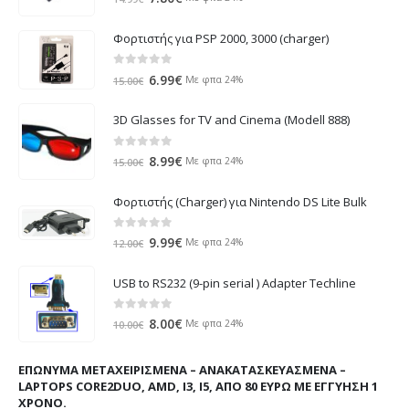
price
τρέχουσα
was:
τιμή
Φορτιστής για PSP 2000, 3000 (charger)
14.99€.
είναι:
7.80€.
0
out of 5
Original
Η
6.99
€
Με φπα 24%
15.00
€
price
τρέχουσα
was:
τιμή
3D Glasses for TV and Cinema (Modell 888)
15.00€.
είναι:
6.99€.
0
out of 5
Original
Η
8.99
€
Με φπα 24%
15.00
€
price
τρέχουσα
was:
τιμή
Φορτιστής (Charger) για Nintendo DS Lite Bulk
15.00€.
είναι:
8.99€.
0
out of 5
Original
Η
9.99
€
Με φπα 24%
12.00
€
price
τρέχουσα
was:
τιμή
USB to RS232 (9-pin serial ) Adapter Techline
12.00€.
είναι:
9.99€.
0
out of 5
Original
Η
8.00
€
Με φπα 24%
10.00
€
price
τρέχουσα
was:
τιμή
ΕΠΏΝΥΜΑ ΜΕΤΑΧΕΙΡΙΣΜΈΝΑ – ΑΝΑΚΑΤΑΣΚΕΥΑΣΜΈΝΑ –
10.00€.
είναι:
LAPTOPS CORE2DUO, AMD, I3, I5, ΑΠΌ 80 ΕΥΡΏ ΜΕ ΕΓΓΎΗΣΗ 1
8.00€.
ΧΡΌΝΟ.