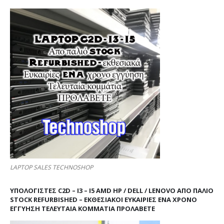
LAPTOP SALES TECHNOSHOP
ΥΠΟΛΟΓΙΣΤΕΣ C2D – I3 – I5 AMD HP / DELL / LENOVO ΑΠΟ ΠΑΛΙΌ
STOCK REFURBISHED – ΕΚΘΕΣΙΑΚΟΊ ΕΥΚΑΙΡΊΕΣ ΈΝΑ ΧΡΌΝΟ
ΕΓΓΎΗΣΗ ΤΕΛΕΥΤΑΊΑ ΚΟΜΜΆΤΙΑ ΠΡΟΛΑΒΕΤΕ