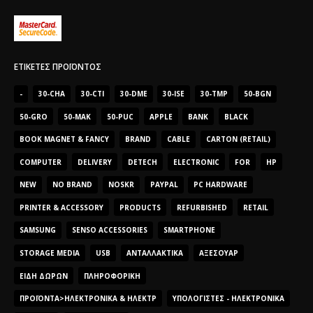
ΕΤΙΚΈΤΕΣ ΠΡΟΪΌΝΤΟΣ
-
30-CHA
30-CTI
30-DME
30-ISE
30-TMP
50-BGN
50-GRO
50-MAK
50-PUC
APPLE
BANK
BLACK
BOOK MAGNET & FANCY
BRAND
CABLE
CARTON (RETAIL)
COMPUTER
DELIVERY
DETECH
ELECTRONIC
FOR
HP
NEW
NO BRAND
NOSKR
PAYPAL
PC HARDWARE
PRINTER & ACCESSORY
PRODUCTS
REFURBISHED
RETAIL
SAMSUNG
SENSO ACCESSORIES
SMARTPHONE
STORAGE MEDIA
USB
ΑΝΤΑΛΛΑΚΤΙΚΆ
ΑΞΕΣΟΥΆΡ
ΕΊΔΗ ΔΏΡΩΝ
ΠΛΗΡΟΦΟΡΙΚΉ
ΠΡΟΪΌΝΤΑ>ΗΛΕΚΤΡΟΝΙΚΆ & ΗΛΕΚΤΡ
ΥΠΟΛΟΓΙΣΤΈΣ - ΗΛΕΚΤΡΟΝΙΚΆ