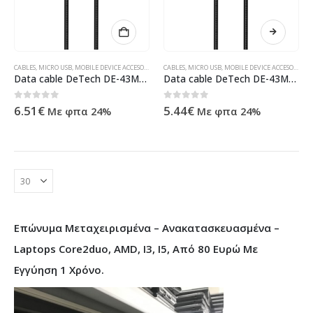
CABLES
,
MICRO USB
,
MOBILE DEVICE ACCESORIES
,
ΠΡΟΪΌΝΤΑ ΠΛΗΡΟΦΟΡΙΚΉΣ - ΚΙΝΗΤΉΣ ΤΗΛΕΦΩΝΊΑΣ
CABLES
,
MICRO USB
,
MOBILE DEVICE ACCESORIES
,
Π
Data cable DeTech DE-43M3, Micro USB, 3.0m, Black – 40262
Data cable DeTech DE-43M2, Micro USB, 2.0m, Black – 40259
0
out of 5
0
out of 5
6.51
€
5.44
€
Με φπα 24%
Με φπα 24%
Επώνυμα Μεταχειρισμένα – Ανακατασκευασμένα –
Laptops Core2duo, AMD, I3, I5, Από 80 Ευρώ Με
Εγγύηση 1 Χρόνο.