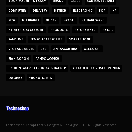
BOOK MAGNET & FANCY
BRAND
CABLE
CARTON (RETAIL)
COMPUTER
DELIVERY
DETECH
ELECTRONIC
FOR
HP
NEW
NO BRAND
NOSKR
PAYPAL
PC HARDWARE
PRINTER & ACCESSORY
PRODUCTS
REFURBISHED
RETAIL
SAMSUNG
SENSO ACCESSORIES
SMARTPHONE
STORAGE MEDIA
USB
ΑΝΤΑΛΛΑΚΤΙΚΆ
ΑΞΕΣΟΥΆΡ
ΕΊΔΗ ΔΏΡΩΝ
ΠΛΗΡΟΦΟΡΙΚΉ
ΠΡΟΪΌΝΤΑ>ΗΛΕΚΤΡΟΝΙΚΆ & ΗΛΕΚΤΡ
ΥΠΟΛΟΓΙΣΤΈΣ - ΗΛΕΚΤΡΟΝΙΚΆ
ΟΘΌΝΕΣ
ΥΠΟΛΟΓΙΣΤΏΝ
Technoshop Computers & Gadgets © Copyright 2016. All Rights Reserved.