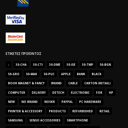
ΕΤΙΚΈΤΕΣ ΠΡΟΪΌΝΤΟΣ
-
30-CHA
30-CTI
30-DME
30-ISE
30-TMP
50-BGN
50-GRO
50-MAK
50-PUC
APPLE
BANK
BLACK
BOOK MAGNET & FANCY
BRAND
CABLE
CARTON (RETAIL)
COMPUTER
DELIVERY
DETECH
ELECTRONIC
FOR
HP
NEW
NO BRAND
NOSKR
PAYPAL
PC HARDWARE
PRINTER & ACCESSORY
PRODUCTS
REFURBISHED
RETAIL
SAMSUNG
SENSO ACCESSORIES
SMARTPHONE