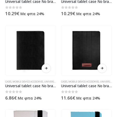
Universal tablet case No brand, 7″, Black – 40001
Universal tablet case No brand, 7″, Beige – 40008
0
out of 5
0
out of 5
10.29
€
10.29
€
Με φπα 24%
Με φπα 24%
CASES
,
MOBILE DEVICE ACCESORIES
,
UNIVERSAL
,
ΠΡΟΪΌΝΤΑ ΠΛΗΡΟΦΟΡΙΚΉΣ - ΚΙΝΗΤΉΣ ΤΗΛΕΦΩΝΊΑΣ 
CASES
,
MOBILE DEVICE ACCESORIES
,
UNIVERSAL
,
ΠΡ
Universal tablet case No brand, 10″, Black – 40011
Universal tablet case No brand, 10″, Black – 40004
0
out of 5
0
out of 5
6.86
€
11.66
€
Με φπα 24%
Με φπα 24%