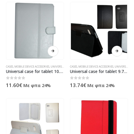
CASES
,
MOBILE DEVICE ACCESORIES
,
UNIVERSAL
,
ΠΡΟΪΌΝΤΑ ΠΛΗΡΟΦΟΡΙΚΉΣ - ΚΙΝΗΤΉΣ ΤΗΛΕΦΩΝΊΑΣ 
CASES
,
MOBILE DEVICE ACCESORIES
,
UNIVERSAL
,
ΠΡ
Universal case for tablet 10.1'' No brand, white – 14474
Universal case for tablet 9.7″, No brand Black – 1410
0
out of 5
0
out of 5
11.60
€
13.74
€
Με φπα 24%
Με φπα 24%