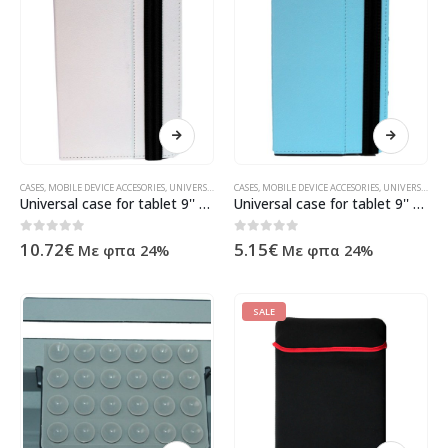
CASES
,
MOBILE DEVICE ACCESORIES
,
UNIVERSAL
,
ΠΡΟΪΌΝΤΑ ΠΛΗΡΟΦΟΡΙΚΉΣ - ΚΙΝΗΤΉΣ ΤΗΛΕΦΩΝΊΑΣ 
CASES
,
MOBILE DEVICE ACCESORIES
,
UNIVERSAL
,
ΠΡ
Universal case for tablet 9'' 022, No brand, white – 14627
Universal case for tablet 9'' 022, No brand, blue – 14629
0
out of 5
0
out of 5
10.72
€
5.15
€
Με φπα 24%
Με φπα 24%
SALE