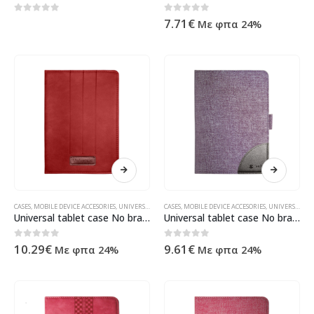
0
out of 5
0
out of 5
7.71
€
Με φπα 24%
CASES
,
MOBILE DEVICE ACCESORIES
,
UNIVERSAL
,
ΠΡΟΪΌΝΤΑ ΠΛΗΡΟΦΟΡΙΚΉΣ - ΚΙΝΗΤΉΣ ΤΗΛΕΦΩΝΊΑΣ 
CASES
,
MOBILE DEVICE ACCESORIES
,
UNIVERSAL
,
ΠΡ
Universal tablet case No brand, 7″, Red – 40002
Universal tablet case No brand, 7″, Purple – 40015
0
out of 5
0
out of 5
10.29
€
9.61
€
Με φπα 24%
Με φπα 24%