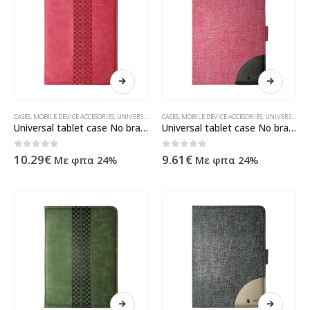
CASES
,
MOBILE DEVICE ACCESORIES
,
UNIVERSAL
,
ΠΡΟΪΌΝΤΑ ΠΛΗΡΟΦΟΡΙΚΉΣ - ΚΙΝΗΤΉΣ ΤΗΛΕΦΩΝΊΑΣ 
CASES
,
MOBILE DEVICE ACCESORIES
,
UNIVERSAL
,
ΠΡ
Universal tablet case No brand, 7″, Pink- 40006
Universal tablet case No brand, 7″, Pink – 40014
0
out of 5
0
out of 5
10.29
€
9.61
€
Με φπα 24%
Με φπα 24%