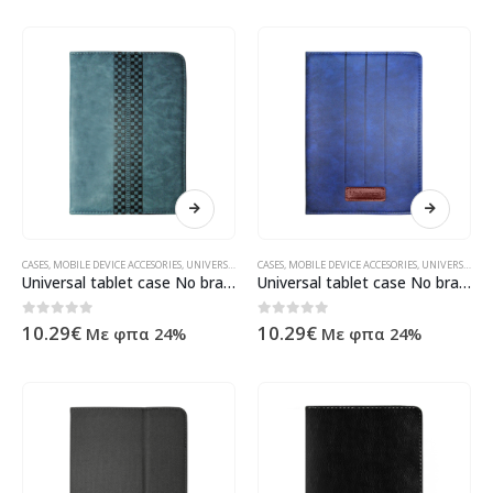
CASES
,
MOBILE DEVICE ACCESORIES
,
UNIVERSAL
,
ΠΡΟΪΌΝΤΑ ΠΛΗΡΟΦΟΡΙΚΉΣ - ΚΙΝΗΤΉΣ ΤΗΛΕΦΩΝΊΑΣ 
CASES
,
MOBILE DEVICE ACCESORIES
,
UNIVERSAL
,
ΠΡ
Universal tablet case No brand, 7″, Blue – 40005
Universal tablet case No brand, 7″, Blue – 40003
0
out of 5
0
out of 5
10.29
€
10.29
€
Με φπα 24%
Με φπα 24%