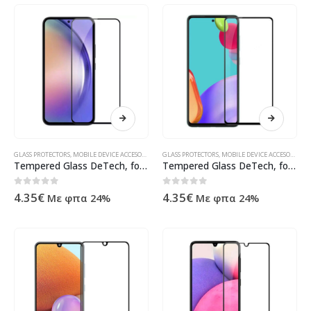
GLASS PROTECTORS
,
MOBILE DEVICE ACCESORIES
,
SAMSUNG
GLASS PROTECTORS
,
ΠΡΟΪΌΝΤΑ ΠΛΗΡΟΦΟΡΙΚΉΣ - ΚΙΝΗΤΉΣ Τ
,
MOBILE DEVICE ACCESORIES
,
S
Tempered Glass DeTech, for Samsung Galaxy A54, 3D Full Glue, 0.3mm, Black – 52723
Tempered Glass DeTech, for Samsung Galaxy A53, 3D Full Glue, 0.3mm, Black – 52727
0
out of 5
0
out of 5
4.35
€
4.35
€
Με φπα 24%
Με φπα 24%