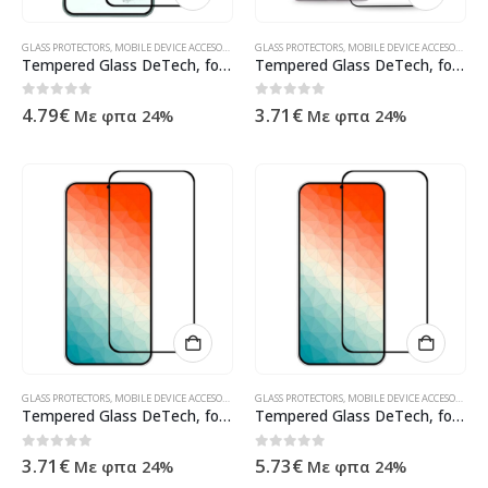
GLASS PROTECTORS
,
MOBILE DEVICE ACCESORIES
,
SAMSUNG
GLASS PROTECTORS
,
ΠΡΟΪΌΝΤΑ ΠΛΗΡΟΦΟΡΙΚΉΣ - ΚΙΝΗΤΉΣ Τ
,
MOBILE DEVICE ACCESORIES
,
S
Tempered Glass DeTech, for Samsung Galaxy S23 Plus, 3D Full Glue, 0.3mm, Black – 52747
Tempered Glass DeTech, for Samsung Galaxy S25, 3D Full Glue, 0.3mm, Black – 52756
0
out of 5
0
out of 5
4.79
€
3.71
€
Με φπα 24%
Με φπα 24%
GLASS PROTECTORS
,
MOBILE DEVICE ACCESORIES
,
SAMSUNG
GLASS PROTECTORS
,
ΠΡΟΪΌΝΤΑ ΠΛΗΡΟΦΟΡΙΚΉΣ - ΚΙΝΗΤΉΣ Τ
,
MOBILE DEVICE ACCESORIES
,
S
Tempered Glass DeTech, for Samsung Galaxy S25 Plus, 3D Full Glue, 0.3mm, Black – 52757
Tempered Glass DeTech, for Samsung Galaxy S24 Plus, 3D Full Glue, 0.3mm, Black – 52751
0
out of 5
0
out of 5
3.71
€
5.73
€
Με φπα 24%
Με φπα 24%