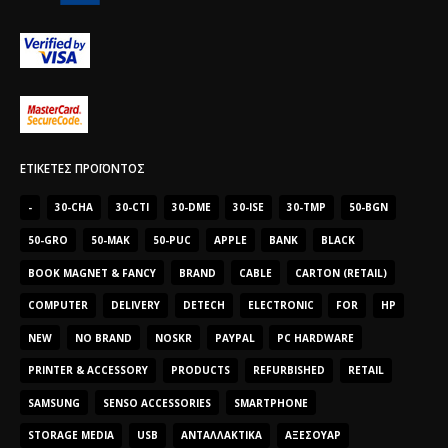
ΕΤΙΚΈΤΕΣ ΠΡΟΪΌΝΤΟΣ
-
30-CHA
30-CTI
30-DME
30-ISE
30-TMP
50-BGN
50-GRO
50-MAK
50-PUC
APPLE
BANK
BLACK
BOOK MAGNET & FANCY
BRAND
CABLE
CARTON (RETAIL)
COMPUTER
DELIVERY
DETECH
ELECTRONIC
FOR
HP
NEW
NO BRAND
NOSKR
PAYPAL
PC HARDWARE
PRINTER & ACCESSORY
PRODUCTS
REFURBISHED
RETAIL
SAMSUNG
SENSO ACCESSORIES
SMARTPHONE
STORAGE MEDIA
USB
ΑΝΤΑΛΛΑΚΤΙΚΆ
ΑΞΕΣΟΥΆΡ