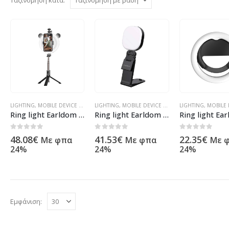
LIGHTING
,
MOBILE DEVICE ACCESORIES
LIGHTING
,
OTHERS
,
MOBILE DEVICE ACCESORIES
,
ΠΡΟΪΌΝΤΑ ΠΛΗΡΟΦΟΡΙΚΉΣ - ΚΙΝΗΤ
LIGHTING
,
OTHERS
,
MOBILE DEVIC
,
ΠΡ
Ring light Earldom ET-ZP22, Black – 40372
Ring light Earldom ET-ZP28, Black – 40370
0
out of 5
0
out of 5
0
out of 5
48.08
€
41.53
€
22.35
€
Με φπα
Με φπα
Με 
24%
24%
24%
Εμφάνιση: