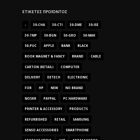
ΕΤΙΚΈΤΕΣ ΠΡΟΪΌΝΤΟΣ
-
30-CHA
30-CTI
30-DME
30-ISE
30-TMP
50-BGN
50-GRO
50-MAK
50-PUC
APPLE
BANK
BLACK
BOOK MAGNET & FANCY
BRAND
CABLE
CARTON (RETAIL)
COMPUTER
DELIVERY
DETECH
ELECTRONIC
FOR
HP
NEW
NO BRAND
NOSKR
PAYPAL
PC HARDWARE
PRINTER & ACCESSORY
PRODUCTS
REFURBISHED
RETAIL
SAMSUNG
SENSO ACCESSORIES
SMARTPHONE