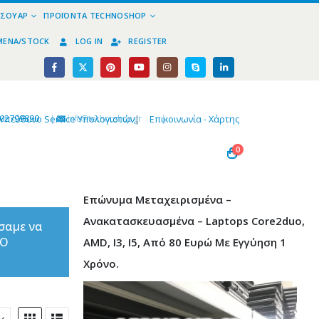
ΕΣΟΥΆΡ
ΠΡΟΪΌΝΤΑ TECHNOSHOP
ΜΈΝΑ/STOCK
LOG IN
REGISTER
02799890
|
info@technoshop,gr
|
Υπεύθυνο Service Υπολογιστών
|
Επικοινωνία - Χάρτης
0
Επώνυμα Μεταχειρισμένα –
Ανακατασκευασμένα – Laptops Core2duo,
σαμε να
ΤΟ
AMD, I3, I5, Από 80 Ευρώ Με Εγγύηση 1
Χρόνο.