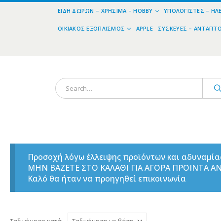
ΕΊΔΗ ΔΏΡΩΝ – ΧΡΉΣΙΜΑ – HOBBY
ΥΠΟΛΟΓΙΣΤΈΣ – ΗΛ
ΟΙΚΙΑΚΌΣ ΕΞΟΠΛΙΣΜΌΣ
APPLE
ΣΥΣΚΕΥΈΣ – ΑΝΤΆΠΤ
Προσοχή λόγω έλλειψης προϊόντων και αδυναμί
ΜΗΝ ΒΑΖΕΤΕ ΣΤΟ ΚΑΛΑΘΙ ΓΙΑ ΑΓΟΡΑ ΠΡΟΙΝΤΑ 
Καλό θα ήταν να προηγηθεί επικοινωνία
Ταξινόμηση κατά: