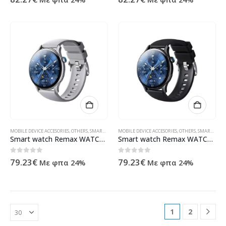
MOBILE DEVICE ACCESORIES
,
OTHERS
,
SMART WATCHES
MOBILE DEVICE ACCESORIES
,
ΠΡΟΪΌΝΤΑ ΠΛΗΡΟΦΟΡΙΚΉΣ - ΚΙΝΗΤΉΣ ΤΗΛΕΦ
,
OTHERS
,
SMART WATCHES
Smart watch Remax WATCH10, Silver – 73115
Smart watch Remax WATCH10, Black – 73114
0
out of 5
0
out of 5
79.23
€
79.23
€
Με φπα 24%
Με φπα 24%
1
2