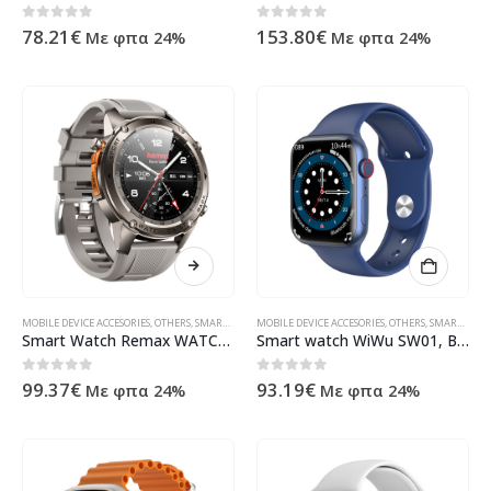
0
out of 5
0
out of 5
78.21
€
153.80
€
Με φπα 24%
Με φπα 24%
MOBILE DEVICE ACCESORIES
,
OTHERS
,
SMART WATCHES
MOBILE DEVICE ACCESORIES
,
ΠΡΟΪΌΝΤΑ ΠΛΗΡΟΦΟΡΙΚΉΣ - ΚΙΝΗΤΉΣ ΤΗΛΕΦ
,
OTHERS
,
SMART WATCHES
Smart Watch Remax WATCH18, Silver – 73097
Smart watch WiWu SW01, Blue – 73092
0
out of 5
0
out of 5
99.37
€
93.19
€
Με φπα 24%
Με φπα 24%