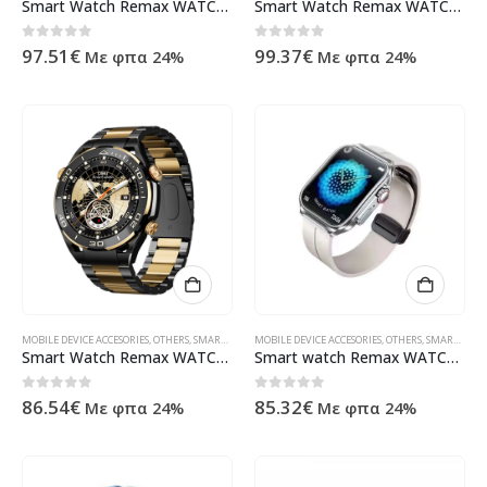
Smart Watch Remax WATCH21, Black – 73099
Smart Watch Remax WATCH18, Tarnish – 73096
0
out of 5
0
out of 5
97.51
€
99.37
€
Με φπα 24%
Με φπα 24%
MOBILE DEVICE ACCESORIES
,
OTHERS
,
SMART WATCHES
MOBILE DEVICE ACCESORIES
,
ΠΡΟΪΌΝΤΑ ΠΛΗΡΟΦΟΡΙΚΉΣ - ΚΙΝΗΤΉΣ ΤΗΛΕΦ
,
OTHERS
,
SMART WATCHES
Smart Watch Remax WATCH17, Black – 73107
Smart watch Remax WATCH13, Silver – 73111
0
out of 5
0
out of 5
86.54
€
85.32
€
Με φπα 24%
Με φπα 24%