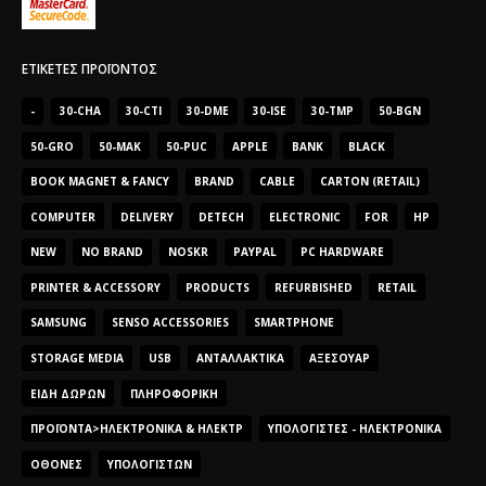
ΕΤΙΚΈΤΕΣ ΠΡΟΪΌΝΤΟΣ
-
30-CHA
30-CTI
30-DME
30-ISE
30-TMP
50-BGN
50-GRO
50-MAK
50-PUC
APPLE
BANK
BLACK
BOOK MAGNET & FANCY
BRAND
CABLE
CARTON (RETAIL)
COMPUTER
DELIVERY
DETECH
ELECTRONIC
FOR
HP
NEW
NO BRAND
NOSKR
PAYPAL
PC HARDWARE
PRINTER & ACCESSORY
PRODUCTS
REFURBISHED
RETAIL
SAMSUNG
SENSO ACCESSORIES
SMARTPHONE
STORAGE MEDIA
USB
ΑΝΤΑΛΛΑΚΤΙΚΆ
ΑΞΕΣΟΥΆΡ
ΕΊΔΗ ΔΏΡΩΝ
ΠΛΗΡΟΦΟΡΙΚΉ
ΠΡΟΪΌΝΤΑ>ΗΛΕΚΤΡΟΝΙΚΆ & ΗΛΕΚΤΡ
ΥΠΟΛΟΓΙΣΤΈΣ - ΗΛΕΚΤΡΟΝΙΚΆ
ΟΘΌΝΕΣ
ΥΠΟΛΟΓΙΣΤΏΝ