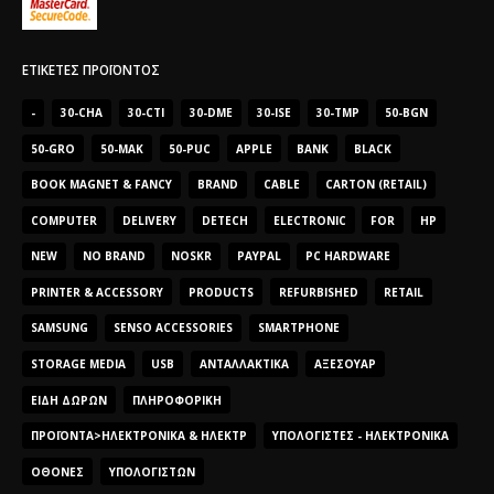
ΕΤΙΚΈΤΕΣ ΠΡΟΪΌΝΤΟΣ
-
30-CHA
30-CTI
30-DME
30-ISE
30-TMP
50-BGN
50-GRO
50-MAK
50-PUC
APPLE
BANK
BLACK
BOOK MAGNET & FANCY
BRAND
CABLE
CARTON (RETAIL)
COMPUTER
DELIVERY
DETECH
ELECTRONIC
FOR
HP
NEW
NO BRAND
NOSKR
PAYPAL
PC HARDWARE
PRINTER & ACCESSORY
PRODUCTS
REFURBISHED
RETAIL
SAMSUNG
SENSO ACCESSORIES
SMARTPHONE
STORAGE MEDIA
USB
ΑΝΤΑΛΛΑΚΤΙΚΆ
ΑΞΕΣΟΥΆΡ
ΕΊΔΗ ΔΏΡΩΝ
ΠΛΗΡΟΦΟΡΙΚΉ
ΠΡΟΪΌΝΤΑ>ΗΛΕΚΤΡΟΝΙΚΆ & ΗΛΕΚΤΡ
ΥΠΟΛΟΓΙΣΤΈΣ - ΗΛΕΚΤΡΟΝΙΚΆ
ΟΘΌΝΕΣ
ΥΠΟΛΟΓΙΣΤΏΝ