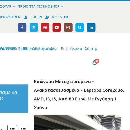
ΕΣΟΥΆΡ
ΠΡΟΪΌΝΤΑ TECHNOSHOP
ΜΈΝΑ/STOCK
LOG IN
REGISTER
02799890
|
info@technoshop,gr
|
Υπεύθυνο Service Υπολογιστών
|
Επικοινωνία - Χάρτης
0
Επώνυμα Μεταχειρισμένα –
Ανακατασκευασμένα – Laptops Core2duo,
σαμε να
ΤΟ
AMD, I3, I5, Από 80 Ευρώ Με Εγγύηση 1
Χρόνο.