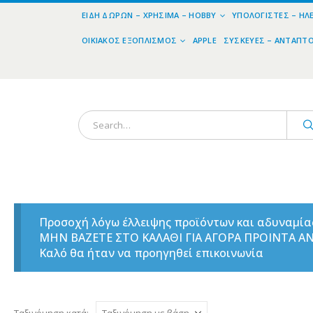
ΕΊΔΗ ΔΏΡΩΝ – ΧΡΉΣΙΜΑ – HOBBY
ΥΠΟΛΟΓΙΣΤΈΣ – ΗΛ
ΟΙΚΙΑΚΌΣ ΕΞΟΠΛΙΣΜΌΣ
APPLE
ΣΥΣΚΕΥΈΣ – ΑΝΤΆΠΤ
Προσοχή λόγω έλλειψης προϊόντων και αδυναμί
ΜΗΝ ΒΑΖΕΤΕ ΣΤΟ ΚΑΛΑΘΙ ΓΙΑ ΑΓΟΡΑ ΠΡΟΙΝΤΑ 
Καλό θα ήταν να προηγηθεί επικοινωνία
Ταξινόμηση κατά: