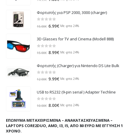
price
τρέχουσα
was:
τιμή
Φορτιστής για PSP 2000, 3000 (charger)
14.99€.
είναι:
7.80€.
0
out of 5
Original
Η
6.99
€
Με φπα 24%
15.00
€
price
τρέχουσα
was:
τιμή
3D Glasses for TV and Cinema (Modell 888)
15.00€.
είναι:
6.99€.
0
out of 5
Original
Η
8.99
€
Με φπα 24%
15.00
€
price
τρέχουσα
was:
τιμή
Φορτιστής (Charger) για Nintendo DS Lite Bulk
15.00€.
είναι:
8.99€.
0
out of 5
Original
Η
9.99
€
Με φπα 24%
12.00
€
price
τρέχουσα
was:
τιμή
USB to RS232 (9-pin serial ) Adapter Techline
12.00€.
είναι:
9.99€.
0
out of 5
Original
Η
8.00
€
Με φπα 24%
10.00
€
price
τρέχουσα
was:
τιμή
ΕΠΏΝΥΜΑ ΜΕΤΑΧΕΙΡΙΣΜΈΝΑ – ΑΝΑΚΑΤΑΣΚΕΥΑΣΜΈΝΑ –
10.00€.
είναι:
LAPTOPS CORE2DUO, AMD, I3, I5, ΑΠΌ 80 ΕΥΡΏ ΜΕ ΕΓΓΎΗΣΗ 1
8.00€.
ΧΡΌΝΟ.