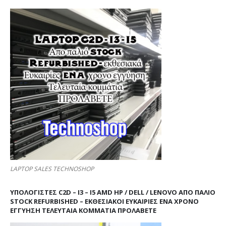
LAPTOP SALES TECHNOSHOP
ΥΠΟΛΟΓΙΣΤΕΣ C2D – I3 – I5 AMD HP / DELL / LENOVO ΑΠΟ ΠΑΛΙΌ
STOCK REFURBISHED – ΕΚΘΕΣΙΑΚΟΊ ΕΥΚΑΙΡΊΕΣ ΈΝΑ ΧΡΌΝΟ
ΕΓΓΎΗΣΗ ΤΕΛΕΥΤΑΊΑ ΚΟΜΜΆΤΙΑ ΠΡΟΛΑΒΕΤΕ