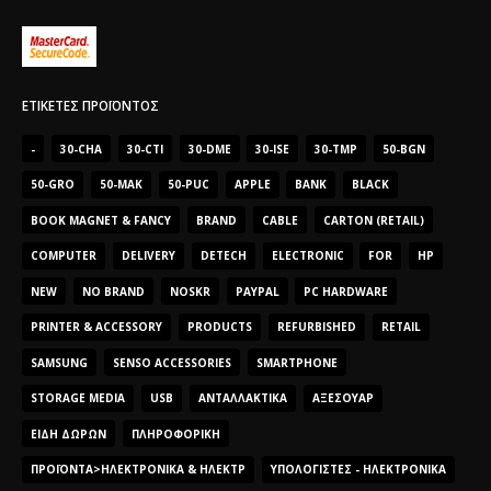
ΕΤΙΚΈΤΕΣ ΠΡΟΪΌΝΤΟΣ
-
30-CHA
30-CTI
30-DME
30-ISE
30-TMP
50-BGN
50-GRO
50-MAK
50-PUC
APPLE
BANK
BLACK
BOOK MAGNET & FANCY
BRAND
CABLE
CARTON (RETAIL)
COMPUTER
DELIVERY
DETECH
ELECTRONIC
FOR
HP
NEW
NO BRAND
NOSKR
PAYPAL
PC HARDWARE
PRINTER & ACCESSORY
PRODUCTS
REFURBISHED
RETAIL
SAMSUNG
SENSO ACCESSORIES
SMARTPHONE
STORAGE MEDIA
USB
ΑΝΤΑΛΛΑΚΤΙΚΆ
ΑΞΕΣΟΥΆΡ
ΕΊΔΗ ΔΏΡΩΝ
ΠΛΗΡΟΦΟΡΙΚΉ
ΠΡΟΪΌΝΤΑ>ΗΛΕΚΤΡΟΝΙΚΆ & ΗΛΕΚΤΡ
ΥΠΟΛΟΓΙΣΤΈΣ - ΗΛΕΚΤΡΟΝΙΚΆ