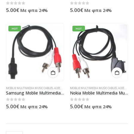
0
out of 5
0
out of 5
5.00
€
5.00
€
Με φπα 24%
Με φπα 24%
HOT
HOT
MOBLIE MULTIMEDIA MUSIC CABLES
,
ΑΞΕΣΟΥΆΡ ΚΙΝΗΤΏΝ
MOBLIE MULTIMEDIA MUSIC CABLES
,
ΠΡΟΪΌΝΤΑ TECHNOSHOP
,
ΤΗΛΕΦΩΝΊΑ ΚΑΙ
,
ΑΞΕΣΟΥΆΡ ΚΙΝΗΤΏΝ
Samsung Moblie Multimedia Music Cable MMC-20
Nokia Moblie Multimedia Music Cable MMC-30
0
out of 5
0
out of 5
5.00
€
5.00
€
Με φπα 24%
Με φπα 24%