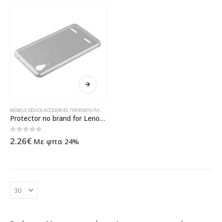
MOBILE DEVICE ACCESORIES
,
ΠΡΟΪΌΝΤΑ ΠΛΗΡΟΦΟΡΙΚΉΣ - ΚΙΝΗΤΉΣ ΤΗΛΕΦΩΝΊΑΣ - ΗΛΕΚΤΡΟΝΙΚΆ
Protector no brand for Lenovo A7000, Plastic, Crystal clear – 51362
0
out of 5
2.26
€
Με φπα 24%