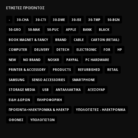
ΕΤΙΚΈΤΕΣ ΠΡΟΪΌΝΤΟΣ
-
30-CHA
30-CTI
30-DME
30-ISE
30-TMP
50-BGN
50-GRO
50-MAK
50-PUC
APPLE
BANK
BLACK
BOOK MAGNET & FANCY
BRAND
CABLE
CARTON (RETAIL)
COMPUTER
DELIVERY
DETECH
ELECTRONIC
FOR
HP
NEW
NO BRAND
NOSKR
PAYPAL
PC HARDWARE
PRINTER & ACCESSORY
PRODUCTS
REFURBISHED
RETAIL
SAMSUNG
SENSO ACCESSORIES
SMARTPHONE
STORAGE MEDIA
USB
ΑΝΤΑΛΛΑΚΤΙΚΆ
ΑΞΕΣΟΥΆΡ
ΕΊΔΗ ΔΏΡΩΝ
ΠΛΗΡΟΦΟΡΙΚΉ
ΠΡΟΪΌΝΤΑ>ΗΛΕΚΤΡΟΝΙΚΆ & ΗΛΕΚΤΡ
ΥΠΟΛΟΓΙΣΤΈΣ - ΗΛΕΚΤΡΟΝΙΚΆ
ΟΘΌΝΕΣ
ΥΠΟΛΟΓΙΣΤΏΝ