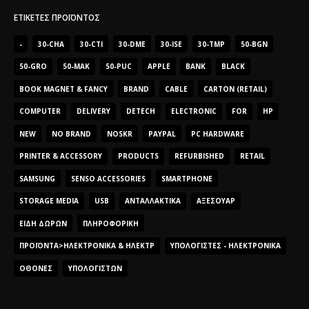
ΕΤΙΚΈΤΕΣ ΠΡΟΪΌΝΤΟΣ
-
30-CHA
30-CTI
30-DME
30-ISE
30-TMP
50-BGN
50-GRO
50-MAK
50-PUC
APPLE
BANK
BLACK
BOOK MAGNET & FANCY
BRAND
CABLE
CARTON (RETAIL)
COMPUTER
DELIVERY
DETECH
ELECTRONIC
FOR
HP
NEW
NO BRAND
NOSKR
PAYPAL
PC HARDWARE
PRINTER & ACCESSORY
PRODUCTS
REFURBISHED
RETAIL
SAMSUNG
SENSO ACCESSORIES
SMARTPHONE
STORAGE MEDIA
USB
ΑΝΤΑΛΛΑΚΤΙΚΆ
ΑΞΕΣΟΥΆΡ
ΕΊΔΗ ΔΏΡΩΝ
ΠΛΗΡΟΦΟΡΙΚΉ
ΠΡΟΪΌΝΤΑ>ΗΛΕΚΤΡΟΝΙΚΆ & ΗΛΕΚΤΡ
ΥΠΟΛΟΓΙΣΤΈΣ - ΗΛΕΚΤΡΟΝΙΚΆ
ΟΘΌΝΕΣ
ΥΠΟΛΟΓΙΣΤΏΝ