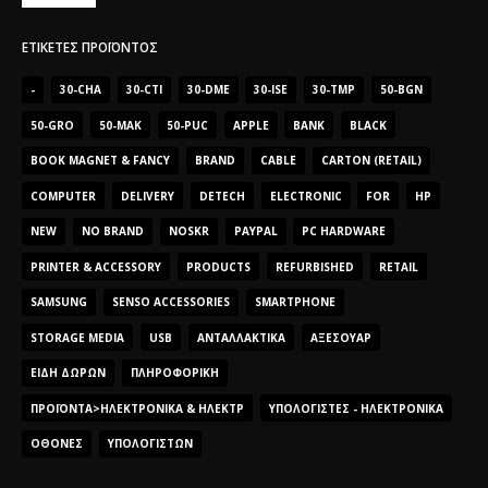
ΕΤΙΚΈΤΕΣ ΠΡΟΪΌΝΤΟΣ
-
30-CHA
30-CTI
30-DME
30-ISE
30-TMP
50-BGN
50-GRO
50-MAK
50-PUC
APPLE
BANK
BLACK
BOOK MAGNET & FANCY
BRAND
CABLE
CARTON (RETAIL)
COMPUTER
DELIVERY
DETECH
ELECTRONIC
FOR
HP
NEW
NO BRAND
NOSKR
PAYPAL
PC HARDWARE
PRINTER & ACCESSORY
PRODUCTS
REFURBISHED
RETAIL
SAMSUNG
SENSO ACCESSORIES
SMARTPHONE
STORAGE MEDIA
USB
ΑΝΤΑΛΛΑΚΤΙΚΆ
ΑΞΕΣΟΥΆΡ
ΕΊΔΗ ΔΏΡΩΝ
ΠΛΗΡΟΦΟΡΙΚΉ
ΠΡΟΪΌΝΤΑ>ΗΛΕΚΤΡΟΝΙΚΆ & ΗΛΕΚΤΡ
ΥΠΟΛΟΓΙΣΤΈΣ - ΗΛΕΚΤΡΟΝΙΚΆ
ΟΘΌΝΕΣ
ΥΠΟΛΟΓΙΣΤΏΝ