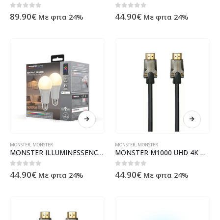
0
out of 5
0
out of 5
89.90
€
44.90
€
Με φπα 24%
Με φπα 24%
MONSTER
,
MONSTER
MONSTER
,
MONSTER
MONSTER ILLUMINESSENCE SMART PACK 2 LAMPS LED A19 E27
MONSTER M1000 UHD 4K HDR 22.5GBPS HDMI CABLE 3M
0
out of 5
0
out of 5
44.90
€
44.90
€
Με φπα 24%
Με φπα 24%