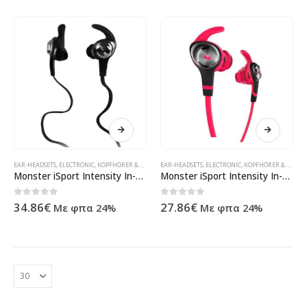
EAR-HEADSETS
,
ELECTRONIC
,
KOPFHÖRER & HEADSET
EAR-HEADSETS
,
ΠΡΟΪΌΝΤΑ ΠΛΗΡΟΦΟΡΙΚΉΣ - ΚΙΝΗΤΉΣ ΤΗΛΕΦΩ
,
ELECTRONIC
,
KOPFHÖRER & HEADSET
Monster iSport Intensity In-Ear Headphones Black
Monster iSport Intensity In-Ear Headphones Pink
0
out of 5
0
out of 5
34.86
€
27.86
€
Με φπα 24%
Με φπα 24%