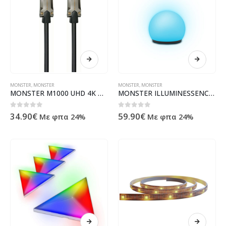
MONSTER
,
MONSTER
MONSTER
,
MONSTER
MONSTER M1000 UHD 4K HDR 22.5GBPS HDMI CABLE 1,5M
MONSTER ILLUMINESSENCE SMART ORB PORTABLE INTERNAL / EXTERNAL
0
out of 5
0
out of 5
34.90
€
59.90
€
Με φπα 24%
Με φπα 24%