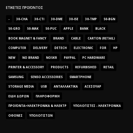
ΕΤΙΚΈΤΕΣ ΠΡΟΪΌΝΤΟΣ
-
30-CHA
30-CTI
30-DME
30-ISE
30-TMP
50-BGN
50-GRO
50-MAK
50-PUC
APPLE
BANK
BLACK
BOOK MAGNET & FANCY
BRAND
CABLE
CARTON (RETAIL)
COMPUTER
DELIVERY
DETECH
ELECTRONIC
FOR
HP
NEW
NO BRAND
NOSKR
PAYPAL
PC HARDWARE
PRINTER & ACCESSORY
PRODUCTS
REFURBISHED
RETAIL
SAMSUNG
SENSO ACCESSORIES
SMARTPHONE
STORAGE MEDIA
USB
ΑΝΤΑΛΛΑΚΤΙΚΆ
ΑΞΕΣΟΥΆΡ
ΕΊΔΗ ΔΏΡΩΝ
ΠΛΗΡΟΦΟΡΙΚΉ
ΠΡΟΪΌΝΤΑ>ΗΛΕΚΤΡΟΝΙΚΆ & ΗΛΕΚΤΡ
ΥΠΟΛΟΓΙΣΤΈΣ - ΗΛΕΚΤΡΟΝΙΚΆ
ΟΘΌΝΕΣ
ΥΠΟΛΟΓΙΣΤΏΝ