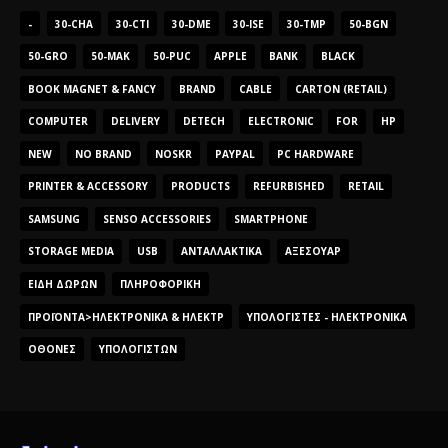
-
30-CHA
30-CTI
30-DME
30-ISE
30-TMP
50-BGN
50-GRO
50-MAK
50-PUC
APPLE
BANK
BLACK
BOOK MAGNET & FANCY
BRAND
CABLE
CARTON (RETAIL)
COMPUTER
DELIVERY
DETECH
ELECTRONIC
FOR
HP
NEW
NO BRAND
NOSKR
PAYPAL
PC HARDWARE
PRINTER & ACCESSORY
PRODUCTS
REFURBISHED
RETAIL
SAMSUNG
SENSO ACCESSORIES
SMARTPHONE
STORAGE MEDIA
USB
ΑΝΤΑΛΛΑΚΤΙΚΆ
ΑΞΕΣΟΥΆΡ
ΕΊΔΗ ΔΏΡΩΝ
ΠΛΗΡΟΦΟΡΙΚΉ
ΠΡΟΪΌΝΤΑ>ΗΛΕΚΤΡΟΝΙΚΆ & ΗΛΕΚΤΡ
ΥΠΟΛΟΓΙΣΤΈΣ - ΗΛΕΚΤΡΟΝΙΚΆ
ΟΘΌΝΕΣ
ΥΠΟΛΟΓΙΣΤΏΝ