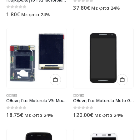
0
out of 5
37.80
€
Με φπα 24%
0
out of 5
1.80
€
Με φπα 24%
ΟΘΌΝΕΣ
ΟΘΌΝΕΣ
Οθονη Για Motorola V3i Μικρη Και Μεγαλη OEM Με Πλακετα Οθονης
Οθονη Για Motorola Moto G Gen 3 Με Τζαμι Μαυρο OR
0
out of 5
0
out of 5
18.75
€
120.00
€
Με φπα 24%
Με φπα 24%