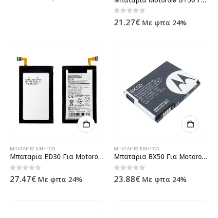
0
out of 5
21.27
€
Με φπα 24%
ΜΠΑΤΑΡΊΕΣ ΚΙΝΗΤΏΝ
ΜΠΑΤΑΡΊΕΣ ΚΙΝΗΤΏΝ
Μπαταρια ED30 Για Motorola Moto G Bulk
Μπαταρια BX50 Για Motorola V9 – Z9 Bulk
0
out of 5
0
out of 5
27.47
€
23.88
€
Με φπα 24%
Με φπα 24%