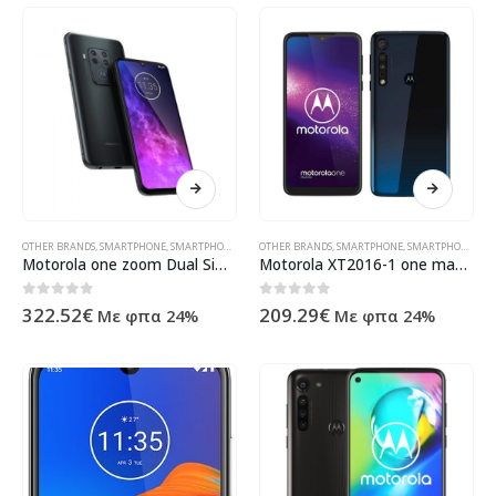
OTHER BRANDS
,
SMARTPHONE
,
SMARTPHONES
,
ΠΡΟΪΌΝΤΑ ΠΛΗΡΟΦΟΡΙΚΉΣ - ΚΙΝΗΤΉΣ ΤΗΛΕΦΩΝΊΑΣ 
OTHER BRANDS
,
SMARTPHONE
,
SMARTPHONES
,
ΠΡ
Motorola one zoom Dual Sim grey DE – PAG20017DE
Motorola XT2016-1 one macro Dual Sim 64GB blue DE – PAGS0001DE
0
out of 5
0
out of 5
322.52
€
209.29
€
Με φπα 24%
Με φπα 24%