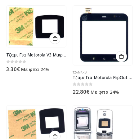
Τζαμι Για Motorola V3 Μικρο Εξωτερικο OEM
0
out of 5
3.30
€
Με φπα 24%
ΤΖΑΜΆΚΙΑ
Τζαμι Για Motorola FlipOut MB511 Μαυρο OR
0
out of 5
22.80
€
Με φπα 24%