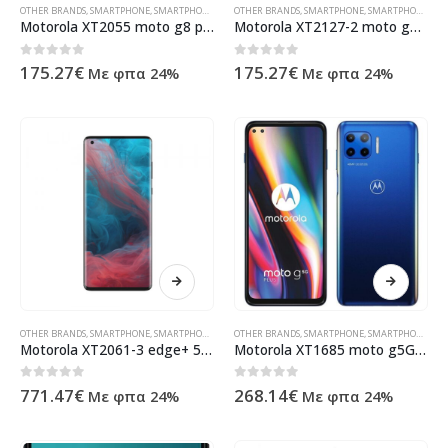
OTHER BRANDS
,
SMARTPHONE
,
SMARTPHONES
,
ΠΡΟΪΌΝΤΑ ΠΛΗΡΟΦΟΡΙΚΉΣ - ΚΙΝΗΤΉΣ ΤΗΛΕΦΩΝΊΑΣ 
OTHER BRANDS
,
SMARTPHONE
,
SMARTPHONES
,
ΠΡ
Motorola XT2055 moto g8 power lite Dual Sim 4+64GB royal blue EU – PAJC0014FR
Motorola XT2127-2 moto g10 Dual Sim 4+64GB iridescent pearl DE – PAMN0035SE
0
out of 5
0
out of 5
175.27
€
175.27
€
Με φπα 24%
Με φπα 24%
OTHER BRANDS
,
SMARTPHONE
,
SMARTPHONES
,
ΠΡΟΪΌΝΤΑ ΠΛΗΡΟΦΟΡΙΚΉΣ - ΚΙΝΗΤΉΣ ΤΗΛΕΦΩΝΊΑΣ 
OTHER BRANDS
,
SMARTPHONE
,
SMARTPHONES
,
ΠΡ
Motorola XT2061-3 edge+ 5G Dual Sim 12+256GB thunder grey EU – PAHV0014SE
Motorola XT1685 moto g5G plus Dual Sim 4+64GB surfing blue DE – PAK90004SE
0
out of 5
0
out of 5
771.47
€
268.14
€
Με φπα 24%
Με φπα 24%