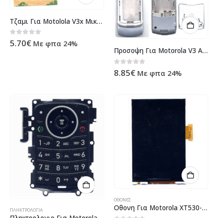
Τζαμι Για Motolola V3x Μικρο Εξωτερικο OEM
0
out of 5
5.70
€
Με φπα 24%
Προσοψη Για Motorola V3 Ασημι Full
0
out of 5
8.85
€
Με φπα 24%
ΟΘΌΝΕΣ
Οθονη Για Motorola XT530-XT531-Fire XT-Spice XT OEM Χωρις Τζαμι Touch Digitizer
ΠΛΗΚΤΡΟΛΟΓΙΑ
Πληκτρολογιο Για Motorola W220 Μαυρο