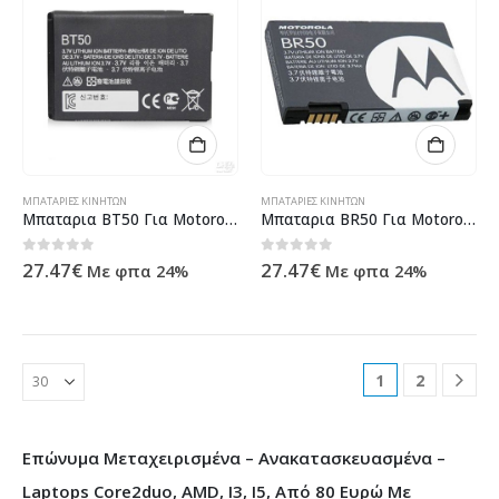
ΜΠΑΤΑΡΊΕΣ ΚΙΝΗΤΏΝ
ΜΠΑΤΑΡΊΕΣ ΚΙΝΗΤΏΝ
Μπαταρια BT50 Για Motorola E1000 – V1050 – V360 – V980 Bulk
Μπαταρια BR50 Για Motorola V3 Bulk
0
out of 5
0
out of 5
27.47
€
27.47
€
Με φπα 24%
Με φπα 24%
1
2
Επώνυμα Μεταχειρισμένα – Ανακατασκευασμένα –
Laptops Core2duo, AMD, I3, I5, Από 80 Ευρώ Με