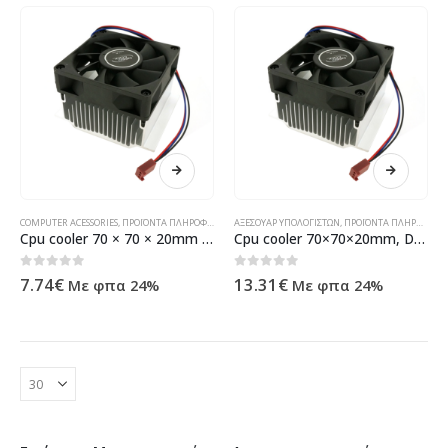
COMPUTER ACESSORIES
,
ΠΡΟΪΌΝΤΑ ΠΛΗΡΟΦΟΡΙΚΉΣ - ΚΙΝΗΤΉΣ ΤΗΛΕΦΩΝΊΑΣ - ΗΛΕΚΤΡΟΝΙΚΆ
ΑΞΕΣΟΥΆΡ ΥΠΟΛΟΓΙΣΤΏΝ
,
ΠΡΟΪΌΝΤΑ ΠΛΗΡΟΦΟΡΙΚΉΣ - ΚΙΝΗΤΉΣ ΤΗΛΕΦΩΝΊΑΣ - ΗΛΕΚΤΡΟΝΙΚΆ
Cpu cooler 70 × 70 × 20mm DeepCool – 63009
Cpu cooler 70×70×20mm, DeepCool – 63009
0
out of 5
0
out of 5
7.74
€
13.31
€
Με φπα 24%
Με φπα 24%