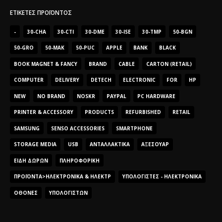
ΕΤΙΚΈΤΕΣ ΠΡΟΪΌΝΤΟΣ
-
30-CHA
30-CTI
30-DME
30-ISE
30-TMP
50-BGN
50-GRO
50-MAK
50-PUC
APPLE
BANK
BLACK
BOOK MAGNET & FANCY
BRAND
CABLE
CARTON (RETAIL)
COMPUTER
DELIVERY
DETECH
ELECTRONIC
FOR
HP
NEW
NO BRAND
NOSKR
PAYPAL
PC HARDWARE
PRINTER & ACCESSORY
PRODUCTS
REFURBISHED
RETAIL
SAMSUNG
SENSO ACCESSORIES
SMARTPHONE
STORAGE MEDIA
USB
ΑΝΤΑΛΛΑΚΤΙΚΆ
ΑΞΕΣΟΥΆΡ
ΕΊΔΗ ΔΏΡΩΝ
ΠΛΗΡΟΦΟΡΙΚΉ
ΠΡΟΪΌΝΤΑ>ΗΛΕΚΤΡΟΝΙΚΆ & ΗΛΕΚΤΡ
ΥΠΟΛΟΓΙΣΤΈΣ - ΗΛΕΚΤΡΟΝΙΚΆ
ΟΘΌΝΕΣ
ΥΠΟΛΟΓΙΣΤΏΝ