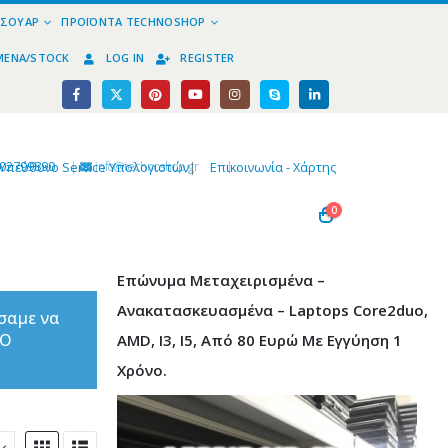
ΕΣΟΥΆΡ
ΠΡΟΪΌΝΤΑ TECHNOSHOP
ΜΈΝΑ/STOCK
LOG IN
REGISTER
02799890
|
info@technoshop,gr
|
Υπεύθυνο Service Υπολογιστών
|
Επικοινωνία - Χάρτης
0
Επώνυμα Μεταχειρισμένα –
Ανακατασκευασμένα – Laptops Core2duo,
σαμε να
ΤΟ
AMD, I3, I5, Από 80 Ευρώ Με Εγγύηση 1
Χρόνο.