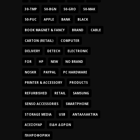
30-TMP
50-BGN
50-GRO
50-MAK
50-PUC
APPLE
BANK
BLACK
BOOK MAGNET & FANCY
BRAND
CABLE
CARTON (RETAIL)
COMPUTER
DELIVERY
DETECH
ELECTRONIC
FOR
HP
NEW
NO BRAND
NOSKR
PAYPAL
PC HARDWARE
PRINTER & ACCESSORY
PRODUCTS
REFURBISHED
RETAIL
SAMSUNG
SENSO ACCESSORIES
SMARTPHONE
STORAGE MEDIA
USB
ΑΝΤΑΛΛΑΚΤΙΚΆ
ΑΞΕΣΟΥΆΡ
ΕΊΔΗ ΔΏΡΩΝ
ΠΛΗΡΟΦΟΡΙΚΉ