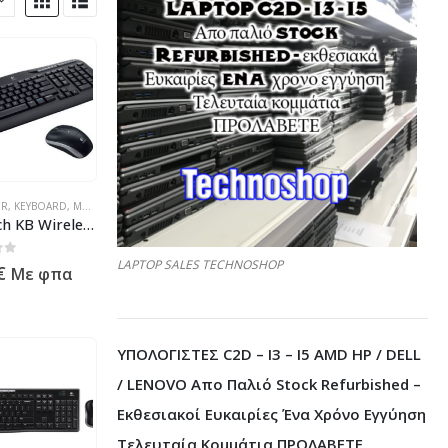
ΛΕΚΤΡΟΝΙΚΆ
ΉΣ - ΚΙΝΗΤΉΣ ΤΗΛΕΦΩΝΊΑΣ - ΗΛΕΚΤΡΟΝΙΚΆ
ER
,
KEYBOARD
,
ΠΡΟΪΌΝΤΑ ΠΛΗΡΟΦΟΡΙΚΉΣ - ΚΙΝΗΤΉΣ ΤΗΛΕΦΩΝΊΑΣ - ΗΛΕΚΤΡΟΝΙΚΆ
,
MOUSE-KEYBOARD COMBO
,
ΠΡΟΪΌΝΤΑ ΠΛΗΡΟΦΟΡΙΚΉΣ - ΚΙΝΗΤΉΣ ΤΗΛΕΦΩ
Logitech KB Wireless Combo MK330 FR-Layout 920-003968
LAPTOP SALES TECHNOSHOP
 5
€
Με φπα
ΥΠΟΛΟΓΙΣΤΕΣ C2D – I3 – I5 AMD HP / DELL
/ LENOVO Απο Παλιό Stock Refurbished –
Εκθεσιακοί Ευκαιρίες Ένα Χρόνο Εγγύηση
Τελευταία Κομμάτια ΠΡΟΛΑΒΕΤΕ