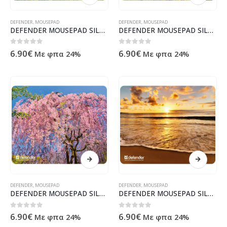
DEFENDER
,
MOUSEPAD
DEFENDER
,
MOUSEPAD
DEFENDER MOUSEPAD SILK NATURE 230x190x1.6mm (FOREST)
DEFENDER MOUSEPAD SILK NATURE 230x190x1.6mm (MOUNTAINS)
0
out of 5
0
out of 5
6.90
€
6.90
€
Με φπα 24%
Με φπα 24%
DEFENDER
,
MOUSEPAD
DEFENDER
,
MOUSEPAD
DEFENDER MOUSEPAD SILK NATURE 230x190x1.6mm (BLOSSOM)
DEFENDER MOUSEPAD SILK NATURE 230x190x1.6mm (SUNSHINE)
0
out of 5
0
out of 5
6.90
€
6.90
€
Με φπα 24%
Με φπα 24%