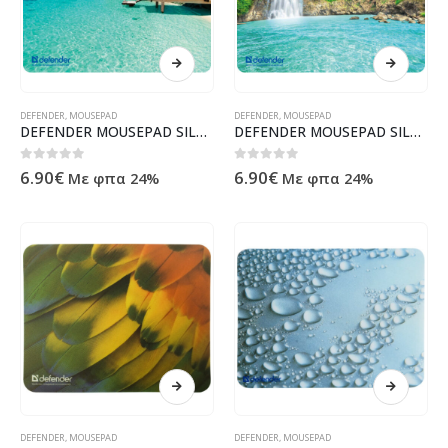
DEFENDER
,
MOUSEPAD
DEFENDER
,
MOUSEPAD
DEFENDER MOUSEPAD SILK NATURE 230x190x1.6mm (BANGALOWS)
DEFENDER MOUSEPAD SILK NATURE 230x190x1.6mm (WATTERFALL)
0
out of 5
0
out of 5
6.90
€
6.90
€
Με φπα 24%
Με φπα 24%
DEFENDER
,
MOUSEPAD
DEFENDER
,
MOUSEPAD