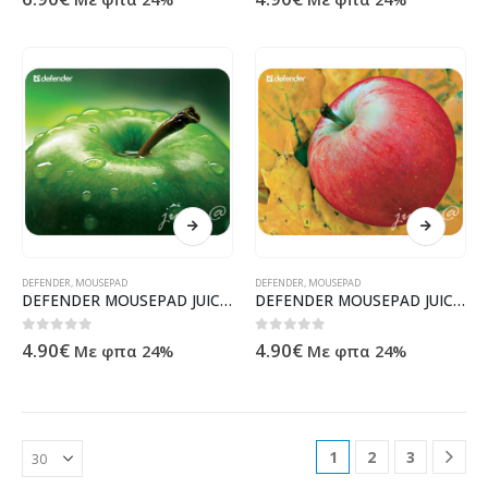
DEFENDER
,
MOUSEPAD
DEFENDER
,
MOUSEPAD
DEFENDER MOUSEPAD JUICY 220 X 180 X 0.4 mm (GREEN APPLE)
DEFENDER MOUSEPAD JUICY 220 X 180 X 0.4 mm (RED APPLE)
0
out of 5
0
out of 5
4.90
€
4.90
€
Με φπα 24%
Με φπα 24%
1
2
3