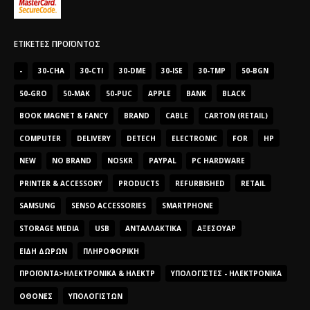
ΕΤΙΚΈΤΕΣ ΠΡΟΪΌΝΤΟΣ
-
30-CHA
30-CTI
30-DME
30-ISE
30-TMP
50-BGN
50-GRO
50-MAK
50-PUC
APPLE
BANK
BLACK
BOOK MAGNET & FANCY
BRAND
CABLE
CARTON (RETAIL)
COMPUTER
DELIVERY
DETECH
ELECTRONIC
FOR
HP
NEW
NO BRAND
NOSKR
PAYPAL
PC HARDWARE
PRINTER & ACCESSORY
PRODUCTS
REFURBISHED
RETAIL
SAMSUNG
SENSO ACCESSORIES
SMARTPHONE
STORAGE MEDIA
USB
ΑΝΤΑΛΛΑΚΤΙΚΆ
ΑΞΕΣΟΥΆΡ
ΕΊΔΗ ΔΏΡΩΝ
ΠΛΗΡΟΦΟΡΙΚΉ
ΠΡΟΪΌΝΤΑ>ΗΛΕΚΤΡΟΝΙΚΆ & ΗΛΕΚΤΡ
ΥΠΟΛΟΓΙΣΤΈΣ - ΗΛΕΚΤΡΟΝΙΚΆ
ΟΘΌΝΕΣ
ΥΠΟΛΟΓΙΣΤΏΝ