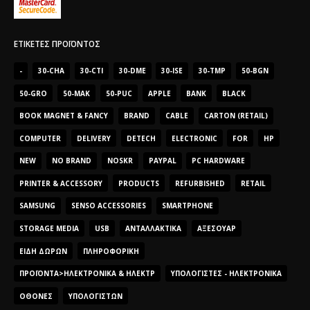
ΕΤΙΚΈΤΕΣ ΠΡΟΪΌΝΤΟΣ
-
30-CHA
30-CTI
30-DME
30-ISE
30-TMP
50-BGN
50-GRO
50-MAK
50-PUC
APPLE
BANK
BLACK
BOOK MAGNET & FANCY
BRAND
CABLE
CARTON (RETAIL)
COMPUTER
DELIVERY
DETECH
ELECTRONIC
FOR
HP
NEW
NO BRAND
NOSKR
PAYPAL
PC HARDWARE
PRINTER & ACCESSORY
PRODUCTS
REFURBISHED
RETAIL
SAMSUNG
SENSO ACCESSORIES
SMARTPHONE
STORAGE MEDIA
USB
ΑΝΤΑΛΛΑΚΤΙΚΆ
ΑΞΕΣΟΥΆΡ
ΕΊΔΗ ΔΏΡΩΝ
ΠΛΗΡΟΦΟΡΙΚΉ
ΠΡΟΪΌΝΤΑ>ΗΛΕΚΤΡΟΝΙΚΆ & ΗΛΕΚΤΡ
ΥΠΟΛΟΓΙΣΤΈΣ - ΗΛΕΚΤΡΟΝΙΚΆ
ΟΘΌΝΕΣ
ΥΠΟΛΟΓΙΣΤΏΝ