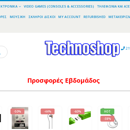
ΕΚΤΡΟΝΙΚΆ
VIDEO GAMES (CONSOLES & ACCESSORIES)
ΤΗΛΕΦΩΝΊΑ ΚΑΙ ΑΞ
ΟΡΕΣ
ΜΟΥΣΙΚΉ
ΣΚΛΗΡΟΊ ΔΊΣΚΟΙ
MY ACCOUNT
REFURBISHED
ΜΕΤΑΧΕΙΡΙΣ
21
Προσφορές
Εβδομάδος
-50%
-44%
-60%
HOT
-38%