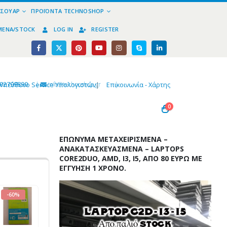
ΕΣΟΥΆΡ
ΠΡΟΪΌΝΤΑ TECHNOSHOP
ΜΈΝΑ/STOCK
LOG IN
REGISTER
02799890
|
info@technoshop,gr
|
Υπεύθυνο Service Υπολογιστών
|
Επικοινωνία - Χάρτης
0
ΕΠΏΝΥΜΑ ΜΕΤΑΧΕΙΡΙΣΜΈΝΑ –
ΑΝΑΚΑΤΑΣΚΕΥΑΣΜΈΝΑ – LAPTOPS
CORE2DUO, AMD, I3, I5, ΑΠΌ 80 ΕΥΡΏ ΜΕ
ΕΓΓΎΗΣΗ 1 ΧΡΌΝΟ.
-60%