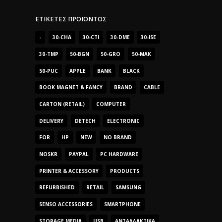
ΕΤΙΚΈΤΕΣ ΠΡΟΪΌΝΤΟΣ
-
30-CHA
30-CTI
30-DME
30-ISE
30-TMP
50-BGN
50-GRO
50-MAK
50-PUC
APPLE
BANK
BLACK
BOOK MAGNET & FANCY
BRAND
CABLE
CARTON (RETAIL)
COMPUTER
DELIVERY
DETECH
ELECTRONIC
FOR
HP
NEW
NO BRAND
NOSKR
PAYPAL
PC HARDWARE
PRINTER & ACCESSORY
PRODUCTS
REFURBISHED
RETAIL
SAMSUNG
SENSO ACCESSORIES
SMARTPHONE
STORAGE MEDIA
USB
ΑΝΤΑΛΛΑΚΤΙΚΆ