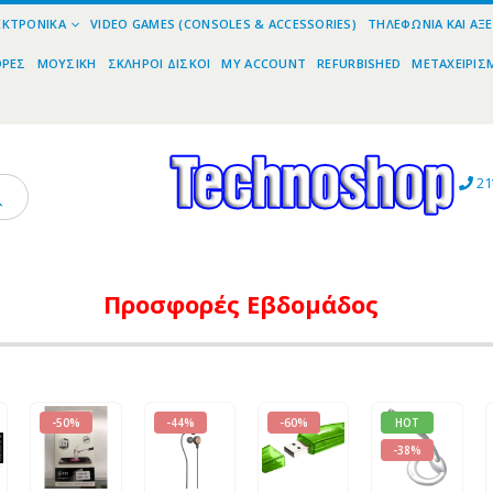
ΕΚΤΡΟΝΙΚΆ
VIDEO GAMES (CONSOLES & ACCESSORIES)
ΤΗΛΕΦΩΝΊΑ ΚΑΙ ΑΞ
ΟΡΕΣ
ΜΟΥΣΙΚΉ
ΣΚΛΗΡΟΊ ΔΊΣΚΟΙ
MY ACCOUNT
REFURBISHED
ΜΕΤΑΧΕΙΡΙΣ
21
Προσφορές
Εβδομάδος
-50%
-44%
-60%
HOT
-38%