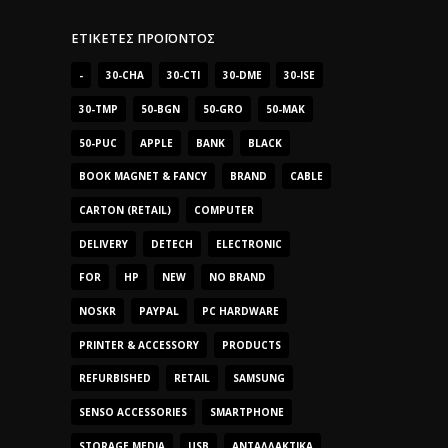
ΕΤΙΚΈΤΕΣ ΠΡΟΪΌΝΤΟΣ
-
30-CHA
30-CTI
30-DME
30-ISE
30-TMP
50-BGN
50-GRO
50-MAK
50-PUC
APPLE
BANK
BLACK
BOOK MAGNET & FANCY
BRAND
CABLE
CARTON (RETAIL)
COMPUTER
DELIVERY
DETECH
ELECTRONIC
FOR
HP
NEW
NO BRAND
NOSKR
PAYPAL
PC HARDWARE
PRINTER & ACCESSORY
PRODUCTS
REFURBISHED
RETAIL
SAMSUNG
SENSO ACCESSORIES
SMARTPHONE
STORAGE MEDIA
USB
ΑΝΤΑΛΛΑΚΤΙΚΆ