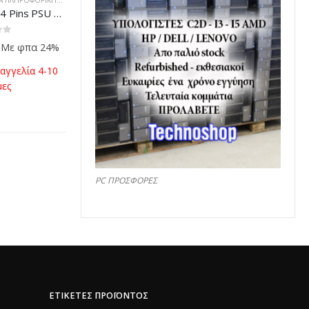
ΠΡΟΪΌΝΤΑ ΠΛΗΡΟΦΟΡΙΚΉΣ - ΚΙΝΗΤΉΣ ΤΗΛΕΦΩΝΊΑΣ - ΗΛΕΚΤΡΟΝΙΚΆ
20 to 24 Pins PSU Power Converter
 5
Με φπα 24%
αγγελία 4-10
μες
PC ΠΡΟΣΦΟΡΕΣ
ΕΤΙΚΈΤΕΣ ΠΡΟΪΌΝΤΟΣ