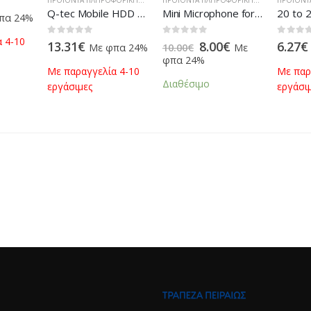
ΠΡΟΪΌΝΤΑ ΠΛΗΡΟΦΟΡΙΚΉΣ - ΚΙΝΗΤΉΣ ΤΗΛΕΦΩΝΊΑΣ - ΗΛΕΚΤΡΟΝΙΚΆ
ΠΡΟΪΌΝΤΑ ΠΛΗΡΟΦΟΡΙΚΉΣ - ΚΙΝΗΤΉΣ ΤΗΛΕΦΩΝΊΑΣ - ΗΛΕΚΤΡΟΝΙΚΆ
Q-tec Mobile HDD Rack 5.25”
Mini Microphone for PC and Laptop
πα 24%
 4-10
0
out of 5
0
out of 5
0
out of
13.31
€
8.00
€
6.27
€
Με φπα 24%
10.00
€
Με
φπα 24%
Με παραγγελία 4-10
Με παρ
Διαθέσιμο
εργάσιμες
εργάσι