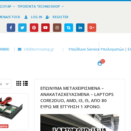
ΕΣΟΥΆΡ
ΠΡΟΪΌΝΤΑ TECHNOSHOP
ΜΈΝΑ/STOCK
LOG IN
REGISTER
99890
|
info@technoshop,gr
|
Υπεύθυνο Service Υπολογιστών
|
Ε
ΕΠΏΝΥΜΑ ΜΕΤΑΧΕΙΡΙΣΜΈΝΑ –
ΑΝΑΚΑΤΑΣΚΕΥΑΣΜΈΝΑ – LAPTOPS
CORE2DUO, AMD, I3, I5, ΑΠΌ 80
ΕΥΡΏ ΜΕ ΕΓΓΎΗΣΗ 1 ΧΡΌΝΟ.
γελία