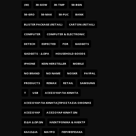
(W)
30-GOW
30-TMP
50-BGN
50-GRO
50-MAK
50-PUC
BANK
BLISTER PACKAGE (RETAIL)
CARTON (RETAIL)
COMPUTER
COMPUTER & ELECTRONIC
DETECH
EXPECTED
FOR
GADGETS
GADGETS - ΔΏΡΑ
HOUSEHOLD GOODS
IPHONE
KEIN HERSTELLER
MOBILE
NO BRAND
NO NAME
NOSKR
PAYPAL
PRODUCTS
REMAX
RETAIL
SAMSUNG
T
USB
ΑΞΕΣΟΥΑΡ ΓΙΑ ΚΙΝΗΤΑ
ΑΞΕΣΟΥΑΡ ΓΙΑ ΚΙΝΗΤΑ|ΠΡΟΣΤΑΣΊΑ ΟΘΌΝΗΣ
ΑΞΕΣΟΥΆΡ
ΑΞΕΣΟΥΆΡ ΚΙΝΗΤΏΝ
ΕΊΔΗ ΔΏΡΩΝ
ΗΛΕΚΤΡΟΝΙΚΆ & ΗΛΕΚΤΡ
ΚΑΛΏΔΙΑ
ΜΑΎΡΟ
ΠΕΡΙΦΕΡΕΙΑΚΆ