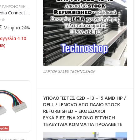
ΠΡΟΪΌΝΤΑ ΠΛΗΡΟΦΟΡΙΚΉΣ - ΚΙΝΗΤΉΣ ΤΗΛΕΦΩΝΊΑΣ - ΗΛΕΚΤΡΟΝΙΚΆ
3.5 “Media Connect Bay CR-3400
 5
€
Με φπα 24%
αγγελία 4-10
μες
LAPTOP SALES TECHNOSHOP
ΥΠΟΛΟΓΙΣΤΕΣ C2D – I3 – I5 AMD HP /
DELL / LENOVO ΑΠΟ ΠΑΛΙΌ STOCK
REFURBISHED – ΕΚΘΕΣΙΑΚΟΊ
ΕΥΚΑΙΡΊΕΣ ΈΝΑ ΧΡΌΝΟ ΕΓΓΎΗΣΗ
ΤΕΛΕΥΤΑΊΑ ΚΟΜΜΆΤΙΑ ΠΡΟΛΑΒΕΤΕ
γελία