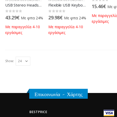
ΠΡΟΪΌΝΤΑ ΠΛΗΡΟΦΟΡΙΚΉΣ - ΚΙΝΗΤΉΣ ΤΗΛΕΦΩΝΊΑΣ - ΗΛΕΚΤΡΟΝΙΚΆ
ΠΡΟΪΌΝΤΑ ΠΛΗΡΟΦΟΡΙΚΉΣ - ΚΙΝΗΤΉΣ ΤΗΛΕΦΩΝΊΑΣ - ΗΛΕΚΤΡΟΝΙΚΆ
USB Stereo Headset Deluxe
Flexible USB Keyboard Full Size Black
0
out of 5
15.46
€
Με φ
Με παραγγελία
0
out of 5
0
out of 5
43.29
€
29.98
€
Με φπα 24%
Με φπα 24%
εργάσιμες
Με παραγγελία 4-10
Με παραγγελία 4-10
εργάσιμες
εργάσιμες
Show:
Επικοινωνία - Χάρτης
BESTPRICE