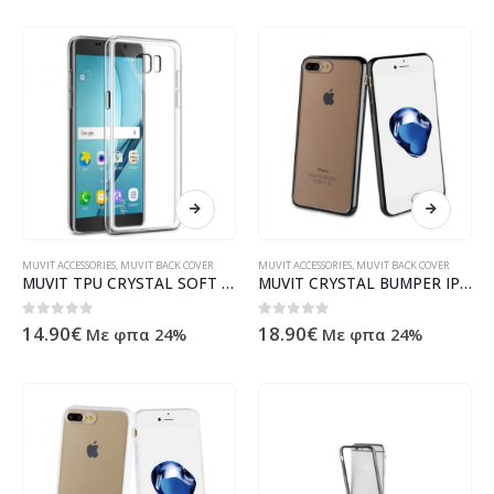
MUVIT ACCESSORIES
,
MUVIT BACK COVER
MUVIT ACCESSORIES
,
MUVIT BACK COVER
MUVIT TPU CRYSTAL SOFT SAMSUNG NOTE 7 trans backcover
MUVIT CRYSTAL BUMPER IPHONE 7 PLUS / 8 PLUS black backcover
0
out of 5
0
out of 5
14.90
€
18.90
€
Με φπα 24%
Με φπα 24%