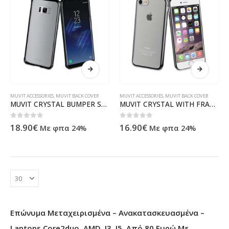
MUVIT ACCESSORIES
,
MUVIT BACK COVER
MUVIT ACCESSORIES
,
MUVIT BACK COVER
MUVIT CRYSTAL BUMPER SAMSUNG S8 PLUS black backcover
MUVIT CRYSTAL WITH FRAME IPHONE 7 8 black backcover
0
out of 5
0
out of 5
18.90
€
16.90
€
Με φπα 24%
Με φπα 24%
Επώνυμα Μεταχειρισμένα – Ανακατασκευασμένα –
Laptops Core2duo, AMD, I3, I5, Από 80 Ευρώ Με