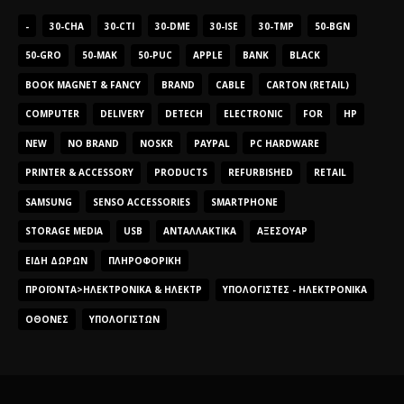
-
30-CHA
30-CTI
30-DME
30-ISE
30-TMP
50-BGN
50-GRO
50-MAK
50-PUC
APPLE
BANK
BLACK
BOOK MAGNET & FANCY
BRAND
CABLE
CARTON (RETAIL)
COMPUTER
DELIVERY
DETECH
ELECTRONIC
FOR
HP
NEW
NO BRAND
NOSKR
PAYPAL
PC HARDWARE
PRINTER & ACCESSORY
PRODUCTS
REFURBISHED
RETAIL
SAMSUNG
SENSO ACCESSORIES
SMARTPHONE
STORAGE MEDIA
USB
ΑΝΤΑΛΛΑΚΤΙΚΆ
ΑΞΕΣΟΥΆΡ
ΕΊΔΗ ΔΏΡΩΝ
ΠΛΗΡΟΦΟΡΙΚΉ
ΠΡΟΪΌΝΤΑ>ΗΛΕΚΤΡΟΝΙΚΆ & ΗΛΕΚΤΡ
ΥΠΟΛΟΓΙΣΤΈΣ - ΗΛΕΚΤΡΟΝΙΚΆ
ΟΘΌΝΕΣ
ΥΠΟΛΟΓΙΣΤΏΝ