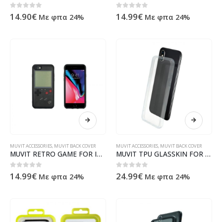
0
out of 5
0
out of 5
14.90
€
14.99
€
Με φπα 24%
Με φπα 24%
MUVIT ACCESSORIES
,
MUVIT BACK COVER
MUVIT ACCESSORIES
,
MUVIT BACK COVER
MUVIT RETRO GAME FOR IPHONE 7 8 black backcover
MUVIT TPU GLASSKIN FOR IPHONE XS MAX backcover
0
out of 5
0
out of 5
14.99
€
24.99
€
Με φπα 24%
Με φπα 24%