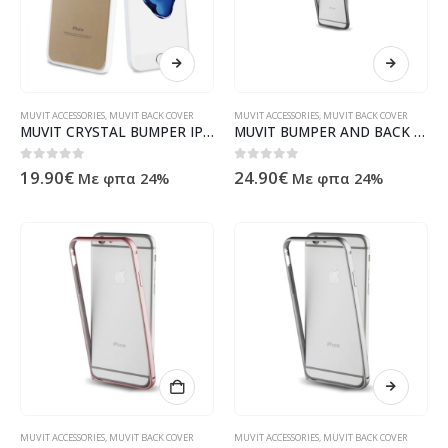
MUVIT ACCESSORIES
,
MUVIT BACK COVER
MUVIT ACCESSORIES
,
MUVIT BACK COVER
MUVIT CRYSTAL BUMPER IPHONE 7 PLUS / 8 PLUS white backcover
MUVIT BUMPER AND BACK FILM IPHONE 7 8 black backcover
0
out of 5
0
out of 5
19.90
€
24.90
€
Με φπα 24%
Με φπα 24%
MUVIT ACCESSORIES
,
MUVIT BACK COVER
MUVIT ACCESSORIES
,
MUVIT BACK COVER