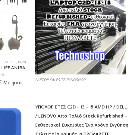
CESSORIES
,
MUVIT BLUETOOTH SPEAKERS
MUVIT LIFE ANIBALL PORTABLE SPEAKER CAT 3W grey
LAPTOP SALES TECHNOSHOP
 5
€
Με φπα
ΥΠΟΛΟΓΙΣΤΕΣ C2D – I3 – I5 AMD HP / DELL
/ LENOVO Απο Παλιό Stock Refurbished –
Εκθεσιακοί Ευκαιρίες Ένα Χρόνο Εγγύηση
Τελευταία Κομμάτια ΠΡΟΛΑΒΕΤΕ