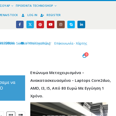
ΕΣΟΥΆΡ
ΠΡΟΪΌΝΤΑ TECHNOSHOP
ΜΈΝΑ/STOCK
LOG IN
REGISTER
02799890
|
info@technoshop,gr
|
Υπεύθυνο Service Υπολογιστών
|
Επικοινωνία - Χάρτης
0
Επώνυμα Μεταχειρισμένα –
Ανακατασκευασμένα – Laptops Core2duo,
σαμε να
ΤΟ
AMD, I3, I5, Από 80 Ευρώ Με Εγγύηση 1
Χρόνο.