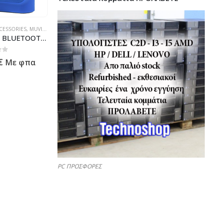
CESSORIES
,
MUVIT BLUETOOTH SPEAKERS
MUVIT BLUETOOTH PORTABLE SPEAKER SD1 FABRIC blue
 5
€
Με φπα
PC ΠΡΟΣΦΟΡΕΣ