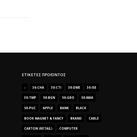
ΕΤΙΚΈΤΕΣ ΠΡΟΪΌΝΤΟΣ
-
30-CHA
30-CTI
30-DME
30-ISE
30-TMP
50-BGN
50-GRO
50-MAK
50-PUC
APPLE
BANK
BLACK
BOOK MAGNET & FANCY
BRAND
CABLE
CARTON (RETAIL)
COMPUTER