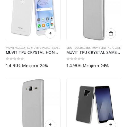
MUVIT ACCESSORIES
,
MUVIT CRYSTAL PC CASE
MUVIT ACCESSORIES
,
MUVIT CRYSTAL PC CASE
MUVIT TPU CRYSTAL HONOR 8 trans backcover
MUVIT TPU CRYSTAL SAMSUNG A3 2016 trans backcover
0
out of 5
0
out of 5
14.90
€
14.90
€
Με φπα 24%
Με φπα 24%