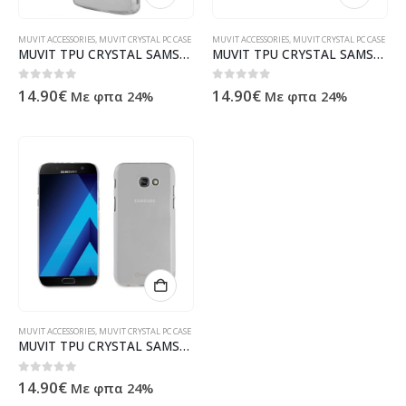
MUVIT ACCESSORIES
,
MUVIT CRYSTAL PC CASE
MUVIT ACCESSORIES
,
MUVIT CRYSTAL PC CASE
MUVIT TPU CRYSTAL SAMSUNG S7 trans backcover
MUVIT TPU CRYSTAL SAMSUNG A8 2018 trans backcover
0
out of 5
0
out of 5
14.90
€
14.90
€
Με φπα 24%
Με φπα 24%
MUVIT ACCESSORIES
,
MUVIT CRYSTAL PC CASE
MUVIT TPU CRYSTAL SAMSUNG A3 2017 trans backcover
0
out of 5
14.90
€
Με φπα 24%