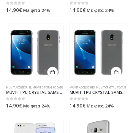
0
out of 5
0
out of 5
14.90
€
14.90
€
Με φπα 24%
Με φπα 24%
MUVIT ACCESSORIES
,
MUVIT CRYSTAL PC CASE
MUVIT ACCESSORIES
,
MUVIT CRYSTAL PC CASE
MUVIT TPU CRYSTAL SAMSUNG J5 2017 trans backcover
MUVIT TPU CRYSTAL SAMSUNG J3 2017 trans backcover
0
out of 5
0
out of 5
14.90
€
14.90
€
Με φπα 24%
Με φπα 24%