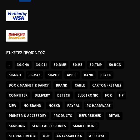
ΕΤΙΚΈΤΕΣ ΠΡΟΪΌΝΤΟΣ
-
30-CHA
30-CTI
30-DME
30-ISE
30-TMP
50-BGN
50-GRO
50-MAK
50-PUC
APPLE
BANK
BLACK
BOOK MAGNET & FANCY
BRAND
CABLE
CARTON (RETAIL)
COMPUTER
DELIVERY
DETECH
ELECTRONIC
FOR
HP
NEW
NO BRAND
NOSKR
PAYPAL
PC HARDWARE
PRINTER & ACCESSORY
PRODUCTS
REFURBISHED
RETAIL
SAMSUNG
SENSO ACCESSORIES
SMARTPHONE
STORAGE MEDIA
USB
ΑΝΤΑΛΛΑΚΤΙΚΆ
ΑΞΕΣΟΥΆΡ