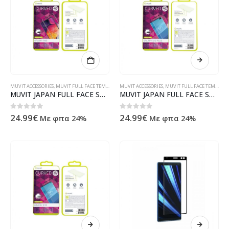
MUVIT ACCESSORIES
,
MUVIT FULL FACE TEMPERED GLASS
MUVIT ACCESSORIES
,
MUVIT FULL FACE TEMPERED GLASS
MUVIT JAPAN FULL FACE SAMSUNG A40 black tempered glass
MUVIT JAPAN FULL FACE SAMSUNG S10 PLUS black tempered glass
0
out of 5
0
out of 5
24.99
€
24.99
€
Με φπα 24%
Με φπα 24%