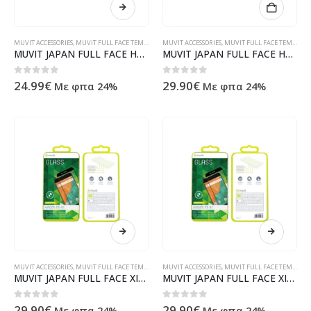
MUVIT ACCESSORIES
,
MUVIT FULL FACE TEMPERED GLASS
MUVIT ACCESSORIES
,
MUVIT FULL FACE TEMPERED GLASS
MUVIT JAPAN FULL FACE HUAWEI P20 LITE tempered glass
MUVIT JAPAN FULL FACE HUAWEI NOVA PLUS trans tempered glass
0
out of 5
0
out of 5
24.99
€
29.90
€
Με φπα 24%
Με φπα 24%
MUVIT ACCESSORIES
,
MUVIT FULL FACE TEMPERED GLASS
MUVIT ACCESSORIES
,
MUVIT FULL FACE TEMPERED GLASS
MUVIT JAPAN FULL FACE XIAOMI REDMI 5 PLUS black tempered glass
MUVIT JAPAN FULL FACE XIAOMI Mi A1 black tempered glass
0
out of 5
0
out of 5
29.90
€
29.90
€
Με φπα 24%
Με φπα 24%