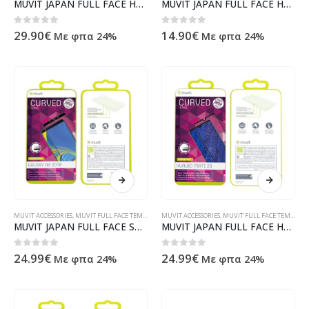
MUVIT JAPAN FULL FACE HUAWEI P30 black tempered glass
MUVIT JAPAN FULL FACE HONOR VIEW 20 tempered glass
0
out of 5
0
out of 5
29.90
€
14.90
€
Με φπα 24%
Με φπα 24%
MUVIT ACCESSORIES
,
MUVIT FULL FACE TEMPERED GLASS
MUVIT ACCESSORIES
,
MUVIT FULL FACE TEMPERED GLASS
MUVIT JAPAN FULL FACE SAMSUNG A9 2018 black tempered glass
MUVIT JAPAN FULL FACE HUAWEI MATE 20 black tempered glass
0
out of 5
0
out of 5
24.99
€
24.99
€
Με φπα 24%
Με φπα 24%