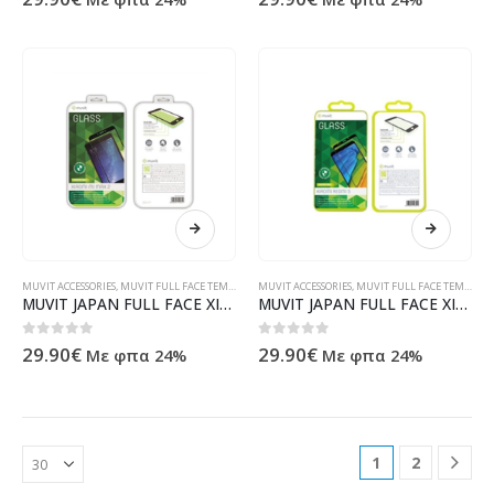
MUVIT ACCESSORIES
,
MUVIT FULL FACE TEMPERED GLASS
MUVIT ACCESSORIES
,
MUVIT FULL FACE TEMPERED GLASS
MUVIT JAPAN FULL FACE XIAOMI Mi MAX 2 black tempered glass
MUVIT JAPAN FULL FACE XIAOMI REDMI 5 black tempered glass
0
out of 5
0
out of 5
29.90
€
29.90
€
Με φπα 24%
Με φπα 24%
1
2