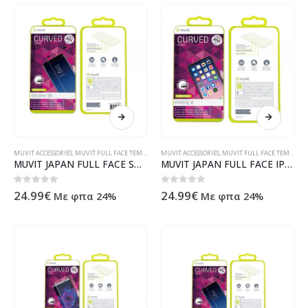
MUVIT ACCESSORIES
,
MUVIT FULL FACE TEMPERED GLASS
MUVIT ACCESSORIES
,
MUVIT FULL FACE TEMPERED GLASS
MUVIT JAPAN FULL FACE SAMSUNG S9 black tempered glass
MUVIT JAPAN FULL FACE IPHONE X XS transparent tempered glass
0
out of 5
0
out of 5
24.99
€
24.99
€
Με φπα 24%
Με φπα 24%