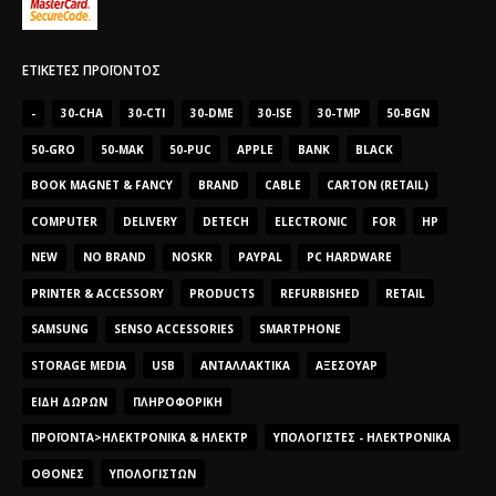
ΕΤΙΚΈΤΕΣ ΠΡΟΪΌΝΤΟΣ
-
30-CHA
30-CTI
30-DME
30-ISE
30-TMP
50-BGN
50-GRO
50-MAK
50-PUC
APPLE
BANK
BLACK
BOOK MAGNET & FANCY
BRAND
CABLE
CARTON (RETAIL)
COMPUTER
DELIVERY
DETECH
ELECTRONIC
FOR
HP
NEW
NO BRAND
NOSKR
PAYPAL
PC HARDWARE
PRINTER & ACCESSORY
PRODUCTS
REFURBISHED
RETAIL
SAMSUNG
SENSO ACCESSORIES
SMARTPHONE
STORAGE MEDIA
USB
ΑΝΤΑΛΛΑΚΤΙΚΆ
ΑΞΕΣΟΥΆΡ
ΕΊΔΗ ΔΏΡΩΝ
ΠΛΗΡΟΦΟΡΙΚΉ
ΠΡΟΪΌΝΤΑ>ΗΛΕΚΤΡΟΝΙΚΆ & ΗΛΕΚΤΡ
ΥΠΟΛΟΓΙΣΤΈΣ - ΗΛΕΚΤΡΟΝΙΚΆ
ΟΘΌΝΕΣ
ΥΠΟΛΟΓΙΣΤΏΝ