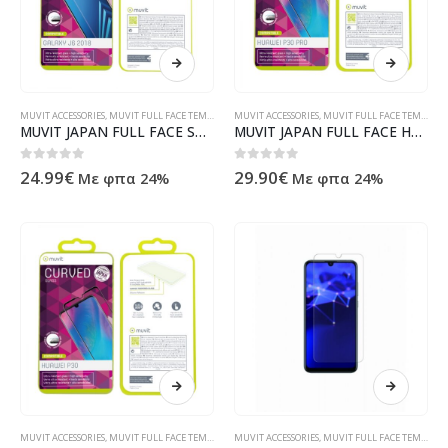
MUVIT ACCESSORIES
,
MUVIT FULL FACE TEMPERED GLASS
MUVIT ACCESSORIES
,
MUVIT FULL FACE TEMPERED GLASS
MUVIT JAPAN FULL FACE SAMSUNG J6 2018 tempered glass
MUVIT JAPAN FULL FACE HUAWEI P30 PRO black tempered glass
0
out of 5
0
out of 5
24.99
€
29.90
€
Με φπα 24%
Με φπα 24%
MUVIT ACCESSORIES
,
MUVIT FULL FACE TEMPERED GLASS
MUVIT ACCESSORIES
,
MUVIT FULL FACE TEMPERED GLASS