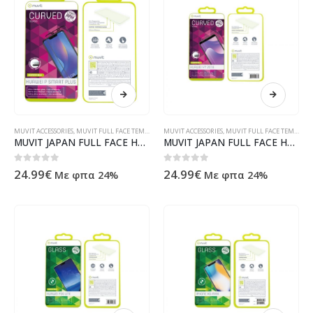
MUVIT ACCESSORIES
,
MUVIT FULL FACE TEMPERED GLASS
MUVIT ACCESSORIES
,
MUVIT FULL FACE TEMPERED GLASS
MUVIT JAPAN FULL FACE HUAWEI P SMART PLUS 2018 black tempered glass
MUVIT JAPAN FULL FACE HUAWEI Y7 2018 tempered glass
0
out of 5
0
out of 5
24.99
€
24.99
€
Με φπα 24%
Με φπα 24%