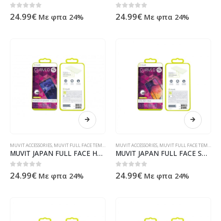
0
out of 5
0
out of 5
24.99
€
24.99
€
Με φπα 24%
Με φπα 24%
MUVIT ACCESSORIES
,
MUVIT FULL FACE TEMPERED GLASS
MUVIT ACCESSORIES
,
MUVIT FULL FACE TEMPERED GLASS
MUVIT JAPAN FULL FACE HUAWEI P SMART PLUS 2019 / HONOR 20 LITE black tempered glass
MUVIT JAPAN FULL FACE SAMSUNG A50 / A30s / A50s black tempered glass
0
out of 5
0
out of 5
24.99
€
24.99
€
Με φπα 24%
Με φπα 24%