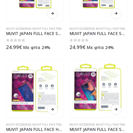
MUVIT ACCESSORIES
,
MUVIT FULL FACE TEMPERED GLASS
MUVIT ACCESSORIES
,
MUVIT FULL FACE TEMPERED GLASS
MUVIT JAPAN FULL FACE SAMSUNG S8 PLUS transparent tempered glass
MUVIT JAPAN FULL FACE SAMSUNG S9 PLUS black tempered glass
0
out of 5
0
out of 5
24.99
€
24.99
€
Με φπα 24%
Με φπα 24%
MUVIT ACCESSORIES
,
MUVIT FULL FACE TEMPERED GLASS
MUVIT ACCESSORIES
,
MUVIT FULL FACE TEMPERED GLASS
MUVIT JAPAN FULL FACE HUAWEI P20 LITE 2019 black tempered glass
MUVIT JAPAN FULL FACE SAMSUNG A20e black tempered glass