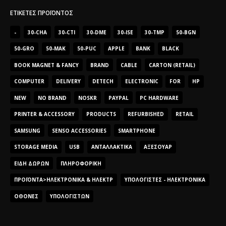
ΕΤΙΚΈΤΕΣ ΠΡΟΪΌΝΤΟΣ
-
30-CHA
30-CTI
30-DME
30-ISE
30-TMP
50-BGN
50-GRO
50-MAK
50-PUC
APPLE
BANK
BLACK
BOOK MAGNET & FANCY
BRAND
CABLE
CARTON (RETAIL)
COMPUTER
DELIVERY
DETECH
ELECTRONIC
FOR
HP
NEW
NO BRAND
NOSKR
PAYPAL
PC HARDWARE
PRINTER & ACCESSORY
PRODUCTS
REFURBISHED
RETAIL
SAMSUNG
SENSO ACCESSORIES
SMARTPHONE
STORAGE MEDIA
USB
ΑΝΤΑΛΛΑΚΤΙΚΆ
ΑΞΕΣΟΥΆΡ
ΕΊΔΗ ΔΏΡΩΝ
ΠΛΗΡΟΦΟΡΙΚΉ
ΠΡΟΪΌΝΤΑ>ΗΛΕΚΤΡΟΝΙΚΆ & ΗΛΕΚΤΡ
ΥΠΟΛΟΓΙΣΤΈΣ - ΗΛΕΚΤΡΟΝΙΚΆ
ΟΘΌΝΕΣ
ΥΠΟΛΟΓΙΣΤΏΝ