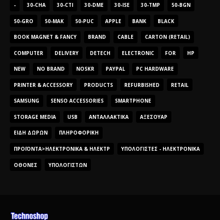
-
30-CHA
30-CTI
30-DME
30-ISE
30-TMP
50-BGN
50-GRO
50-MAK
50-PUC
APPLE
BANK
BLACK
BOOK MAGNET & FANCY
BRAND
CABLE
CARTON (RETAIL)
COMPUTER
DELIVERY
DETECH
ELECTRONIC
FOR
HP
NEW
NO BRAND
NOSKR
PAYPAL
PC HARDWARE
PRINTER & ACCESSORY
PRODUCTS
REFURBISHED
RETAIL
SAMSUNG
SENSO ACCESSORIES
SMARTPHONE
STORAGE MEDIA
USB
ΑΝΤΑΛΛΑΚΤΙΚΆ
ΑΞΕΣΟΥΆΡ
ΕΊΔΗ ΔΏΡΩΝ
ΠΛΗΡΟΦΟΡΙΚΉ
ΠΡΟΪΌΝΤΑ>ΗΛΕΚΤΡΟΝΙΚΆ & ΗΛΕΚΤΡ
ΥΠΟΛΟΓΙΣΤΈΣ - ΗΛΕΚΤΡΟΝΙΚΆ
ΟΘΌΝΕΣ
ΥΠΟΛΟΓΙΣΤΏΝ