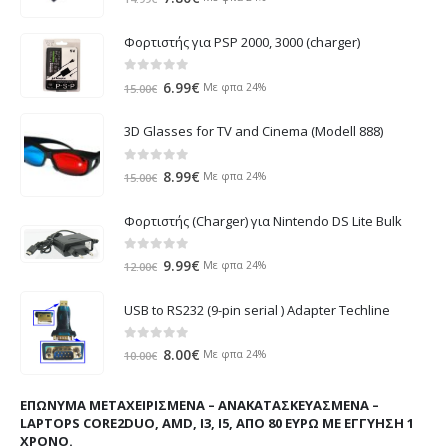
price
τρέχουσα
was:
τιμή
Φορτιστής για PSP 2000, 3000 (charger)
14.99€.
είναι:
7.80€.
0
out of 5
Original
Η
6.99
€
Με φπα 24%
15.00
€
price
τρέχουσα
was:
τιμή
3D Glasses for TV and Cinema (Modell 888)
15.00€.
είναι:
6.99€.
0
out of 5
Original
Η
8.99
€
Με φπα 24%
15.00
€
price
τρέχουσα
was:
τιμή
Φορτιστής (Charger) για Nintendo DS Lite Bulk
15.00€.
είναι:
8.99€.
0
out of 5
Original
Η
9.99
€
Με φπα 24%
12.00
€
price
τρέχουσα
was:
τιμή
USB to RS232 (9-pin serial ) Adapter Techline
12.00€.
είναι:
9.99€.
0
out of 5
Original
Η
8.00
€
Με φπα 24%
10.00
€
price
τρέχουσα
was:
τιμή
ΕΠΏΝΥΜΑ ΜΕΤΑΧΕΙΡΙΣΜΈΝΑ – ΑΝΑΚΑΤΑΣΚΕΥΑΣΜΈΝΑ –
10.00€.
είναι:
LAPTOPS CORE2DUO, AMD, I3, I5, ΑΠΌ 80 ΕΥΡΏ ΜΕ ΕΓΓΎΗΣΗ 1
8.00€.
ΧΡΌΝΟ.