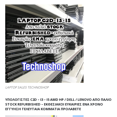
LAPTOP SALES TECHNOSHOP
ΥΠΟΛΟΓΙΣΤΕΣ C2D – I3 – I5 AMD HP / DELL / LENOVO ΑΠΟ ΠΑΛΙΌ
STOCK REFURBISHED – ΕΚΘΕΣΙΑΚΟΊ ΕΥΚΑΙΡΊΕΣ ΈΝΑ ΧΡΌΝΟ
ΕΓΓΎΗΣΗ ΤΕΛΕΥΤΑΊΑ ΚΟΜΜΆΤΙΑ ΠΡΟΛΑΒΕΤΕ