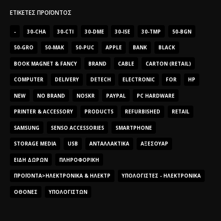
ΕΤΙΚΈΤΕΣ ΠΡΟΪΌΝΤΟΣ
-
30-CHA
30-CTI
30-DME
30-ISE
30-TMP
50-BGN
50-GRO
50-MAK
50-PUC
APPLE
BANK
BLACK
BOOK MAGNET & FANCY
BRAND
CABLE
CARTON (RETAIL)
COMPUTER
DELIVERY
DETECH
ELECTRONIC
FOR
HP
NEW
NO BRAND
NOSKR
PAYPAL
PC HARDWARE
PRINTER & ACCESSORY
PRODUCTS
REFURBISHED
RETAIL
SAMSUNG
SENSO ACCESSORIES
SMARTPHONE
STORAGE MEDIA
USB
ΑΝΤΑΛΛΑΚΤΙΚΆ
ΑΞΕΣΟΥΆΡ
ΕΊΔΗ ΔΏΡΩΝ
ΠΛΗΡΟΦΟΡΙΚΉ
ΠΡΟΪΌΝΤΑ>ΗΛΕΚΤΡΟΝΙΚΆ & ΗΛΕΚΤΡ
ΥΠΟΛΟΓΙΣΤΈΣ - ΗΛΕΚΤΡΟΝΙΚΆ
ΟΘΌΝΕΣ
ΥΠΟΛΟΓΙΣΤΏΝ