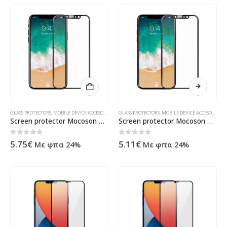
GLASS PROTECTORS
,
MOBILE DEVICE ACCESORIES
,
ΠΡΟΪΌΝΤΑ ΠΛΗΡΟΦΟΡΙΚΉΣ - ΚΙΝΗΤΉΣ ΤΗΛΕΦΩΝΊΑΣ
GLASS PROTECTORS
,
MOBILE DEVICE ACCESORIES
,
Π
Screen protector Mocoson Polymer Nano Ceramic, Matte, Full 5D, For iPhone X, 0.3mm, Black – 52614
Screen protector Mocoson Polymer Nano Ceramic, Matte, Full 5D, For iPhone XS Max, 0.3mm, Black – 52615
0
out of 5
0
out of 5
5.75
€
5.11
€
Με φπα 24%
Με φπα 24%