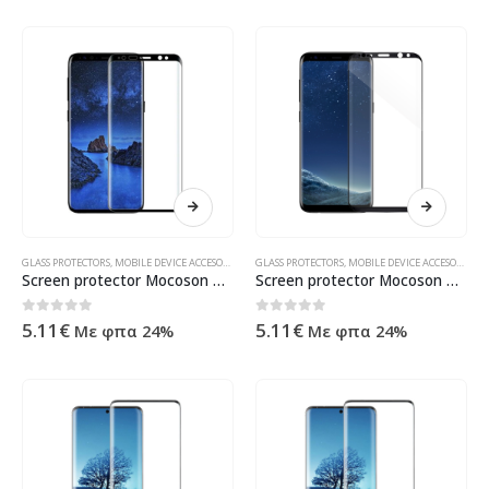
GLASS PROTECTORS
,
MOBILE DEVICE ACCESORIES
,
ΠΡΟΪΌΝΤΑ ΠΛΗΡΟΦΟΡΙΚΉΣ - ΚΙΝΗΤΉΣ ΤΗΛΕΦΩΝΊΑΣ
GLASS PROTECTORS
,
MOBILE DEVICE ACCESORIES
,
Π
Screen protector Mocoson Polymer Nano Ceramic, Matte, Full 5D, For Samsung Galaxy S9 Plus, 0.3mm, Black – 52625
Screen protector Mocoson Polymer Nano Ceramic, Matte, Full 5D, For Samsung Galaxy S8, 0.3mm, Black – 52623
0
out of 5
0
out of 5
5.11
€
5.11
€
Με φπα 24%
Με φπα 24%