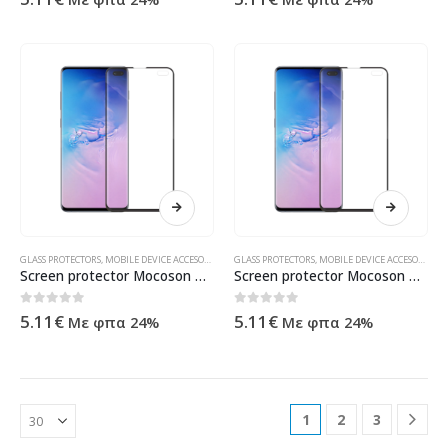
GLASS PROTECTORS
,
MOBILE DEVICE ACCESORIES
,
ΠΡΟΪΌΝΤΑ ΠΛΗΡΟΦΟΡΙΚΉΣ - ΚΙΝΗΤΉΣ ΤΗΛΕΦΩΝΊΑΣ
GLASS PROTECTORS
,
MOBILE DEVICE ACCESORIES
,
Π
Screen protector Mocoson Polymer Nano Ceramic, Full 5D, For Samsung Galaxy S10, 0.3mm, Black – 52606
Screen protector Mocoson Polymer Nano Ceramic, Full 5D, For Samsung Galaxy S10 Plus, 0.3mm, Black – 52607
0
out of 5
0
out of 5
5.11
€
5.11
€
Με φπα 24%
Με φπα 24%
1
2
3