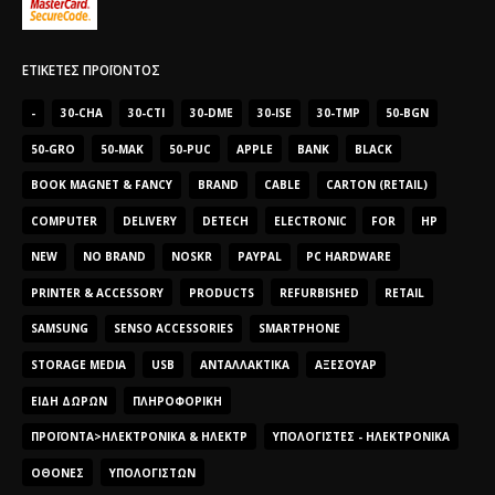
ΕΤΙΚΈΤΕΣ ΠΡΟΪΌΝΤΟΣ
-
30-CHA
30-CTI
30-DME
30-ISE
30-TMP
50-BGN
50-GRO
50-MAK
50-PUC
APPLE
BANK
BLACK
BOOK MAGNET & FANCY
BRAND
CABLE
CARTON (RETAIL)
COMPUTER
DELIVERY
DETECH
ELECTRONIC
FOR
HP
NEW
NO BRAND
NOSKR
PAYPAL
PC HARDWARE
PRINTER & ACCESSORY
PRODUCTS
REFURBISHED
RETAIL
SAMSUNG
SENSO ACCESSORIES
SMARTPHONE
STORAGE MEDIA
USB
ΑΝΤΑΛΛΑΚΤΙΚΆ
ΑΞΕΣΟΥΆΡ
ΕΊΔΗ ΔΏΡΩΝ
ΠΛΗΡΟΦΟΡΙΚΉ
ΠΡΟΪΌΝΤΑ>ΗΛΕΚΤΡΟΝΙΚΆ & ΗΛΕΚΤΡ
ΥΠΟΛΟΓΙΣΤΈΣ - ΗΛΕΚΤΡΟΝΙΚΆ
ΟΘΌΝΕΣ
ΥΠΟΛΟΓΙΣΤΏΝ