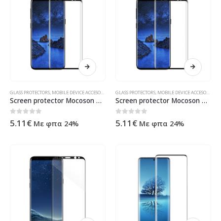
GLASS PROTECTORS
,
MOBILE DEVICE ACCESORIES
,
ΠΡΟΪΌΝΤΑ ΠΛΗΡΟΦΟΡΙΚΉΣ - ΚΙΝΗΤΉΣ ΤΗΛΕΦΩΝΊΑΣ
GLASS PROTECTORS
,
MOBILE DEVICE ACCESORIES
,
Π
Screen protector Mocoson Polymer Nano Ceramic, Full 5D, For Samsung Galaxy S9, 0.3mm, Black – 52604
Screen protector Mocoson Polymer Nano Ceramic, Full 5D, For Samsung Galaxy S9 Plus, 0.3mm, Black – 52605
0
out of 5
0
out of 5
5.11
€
5.11
€
Με φπα 24%
Με φπα 24%