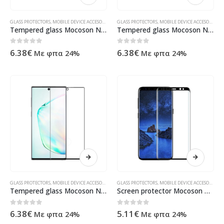
GLASS PROTECTORS
,
MOBILE DEVICE ACCESORIES
,
ΠΡΟΪΌΝΤΑ ΠΛΗΡΟΦΟΡΙΚΉΣ - ΚΙΝΗΤΉΣ ΤΗΛΕΦΩΝΊΑΣ
GLASS PROTECTORS
,
MOBILE DEVICE ACCESORIES
,
Π
Tempered glass Mocoson Nano Flexible, Full 5D, For Samsung Galaxy S20 Plus, 0.3mm, Black – 52581
Tempered glass Mocoson Nano Flexible, Full 5D, For Samsung Galaxy Note 10, 0.3mm, Black – 52584
0
out of 5
0
out of 5
6.38
€
6.38
€
Με φπα 24%
Με φπα 24%
GLASS PROTECTORS
,
MOBILE DEVICE ACCESORIES
,
ΠΡΟΪΌΝΤΑ ΠΛΗΡΟΦΟΡΙΚΉΣ - ΚΙΝΗΤΉΣ ΤΗΛΕΦΩΝΊΑΣ
GLASS PROTECTORS
,
MOBILE DEVICE ACCESORIES
,
Π
Tempered glass Mocoson Nano Flexible, Full 5D, For Samsung Galaxy Note 10 Plus, 0.3mm, Black – 52583
Screen protector Mocoson Polymer Nano Ceramic, Matte, Full 5D, For Samsung Galaxy S9, 0.3mm, Black – 52624
0
out of 5
0
out of 5
6.38
€
5.11
€
Με φπα 24%
Με φπα 24%