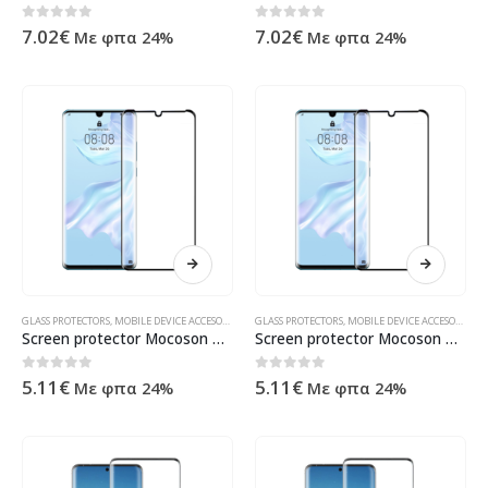
0
out of 5
0
out of 5
7.02
€
7.02
€
Με φπα 24%
Με φπα 24%
GLASS PROTECTORS
,
MOBILE DEVICE ACCESORIES
,
ΠΡΟΪΌΝΤΑ ΠΛΗΡΟΦΟΡΙΚΉΣ - ΚΙΝΗΤΉΣ ΤΗΛΕΦΩΝΊΑΣ
GLASS PROTECTORS
,
MOBILE DEVICE ACCESORIES
,
Π
Screen protector Mocoson Polymer Nano Ceramic, Matte, Full 5D, For Huawei P30 Pro, 0.3mm, Black – 52628
Screen protector Mocoson Polymer Nano Ceramic, Full 5D, For Huawei P30 Pro, 0.3mm, Black – 52608
0
out of 5
0
out of 5
5.11
€
5.11
€
Με φπα 24%
Με φπα 24%