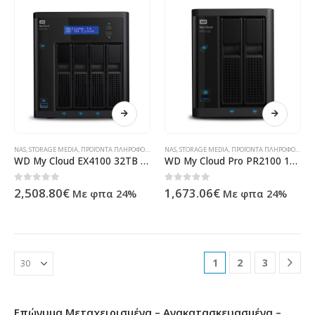
NAS
,
STORAGE MEDIA
,
ΠΡΟΪΌΝΤΑ ΠΛΗΡΟΦΟΡΙΚΉΣ - ΚΙΝΗΤΉΣ ΤΗΛΕΦΩΝΊΑΣ - ΗΛΕΚΤΡΟΝΙΚΆ
NAS
,
STORAGE MEDIA
,
ΠΡΟΪΌΝΤΑ ΠΛΗΡΟΦΟΡΙΚΉΣ - ΚΙΝΗΤΉΣ ΤΗΛΕΦΩΝΊΑΣ - ΗΛΕΚΤΡΟΝΙΚΆ
WD My Cloud EX4100 32TB NAS incl WD Red drives WDBWZE0320KBK-EESN
WD My Cloud Pro PR2100 16TB 2Bay NAS 2xHDD QuadCore WDBBCL0160JBK-EESN
0
out of 5
0
out of 5
2,508.80
€
1,673.06
€
Με φπα 24%
Με φπα 24%
1
2
3
Επώνυμα Μεταχειρισμένα – Ανακατασκευασμένα –