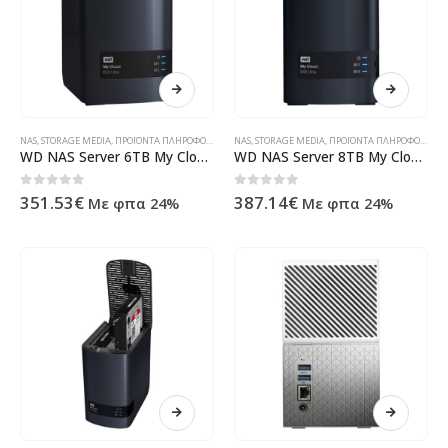
NAS
,
STORAGE MEDIA
,
ΠΡΟΪΌΝΤΑ ΠΛΗΡΟΦΟΡΙΚΉΣ - ΚΙΝΗΤΉΣ ΤΗΛΕΦΩΝΊΑΣ - ΗΛΕΚΤΡΟΝΙΚΆ
NAS
,
STORAGE MEDIA
,
ΠΡΟΪΌΝΤΑ ΠΛΗΡΟΦΟΡΙΚΉΣ - ΚΙΝΗΤΉΣ ΤΗΛΕΦΩΝΊΑΣ - ΗΛΕΚΤΡΟΝΙΚΆ
WD NAS Server 6TB My Cloud EX2 Ultra WDBVBZ0060JCH-EESN
WD NAS Server 8TB My Cloud EX2 Ultra WDBVBZ0080JCH-EESN
0
out of 5
0
out of 5
351.53
€
387.14
€
Με φπα 24%
Με φπα 24%