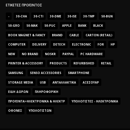
ΕΤΙΚΈΤΕΣ ΠΡΟΪΌΝΤΟΣ
-
30-CHA
30-CTI
30-DME
30-ISE
30-TMP
50-BGN
50-GRO
50-MAK
50-PUC
APPLE
BANK
BLACK
BOOK MAGNET & FANCY
BRAND
CABLE
CARTON (RETAIL)
COMPUTER
DELIVERY
DETECH
ELECTRONIC
FOR
HP
NEW
NO BRAND
NOSKR
PAYPAL
PC HARDWARE
PRINTER & ACCESSORY
PRODUCTS
REFURBISHED
RETAIL
SAMSUNG
SENSO ACCESSORIES
SMARTPHONE
STORAGE MEDIA
USB
ΑΝΤΑΛΛΑΚΤΙΚΆ
ΑΞΕΣΟΥΆΡ
ΕΊΔΗ ΔΏΡΩΝ
ΠΛΗΡΟΦΟΡΙΚΉ
ΠΡΟΪΌΝΤΑ>ΗΛΕΚΤΡΟΝΙΚΆ & ΗΛΕΚΤΡ
ΥΠΟΛΟΓΙΣΤΈΣ - ΗΛΕΚΤΡΟΝΙΚΆ
ΟΘΌΝΕΣ
ΥΠΟΛΟΓΙΣΤΏΝ