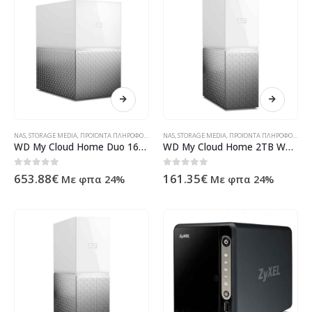
NAS
,
STORAGE MEDIA
,
ΠΡΟΪΌΝΤΑ ΠΛΗΡΟΦΟΡΙΚΉΣ - ΚΙΝΗΤΉΣ ΤΗΛΕΦΩΝΊΑΣ - ΗΛΕΚΤΡΟΝΙΚΆ
NAS
,
STORAGE MEDIA
,
ΠΡΟΪΌΝΤΑ ΠΛΗΡΟΦΟΡΙΚΉΣ - ΚΙΝΗΤΉΣ ΤΗΛΕΦΩΝΊΑΣ - ΗΛΕΚΤΡΟΝΙΚΆ
WD My Cloud Home Duo 16TB WDBMUT0160JWT-EESN
WD My Cloud Home 2TB WDBVXC0020HWT-EESN
0
out of 5
0
out of 5
653.88
€
161.35
€
Με φπα 24%
Με φπα 24%