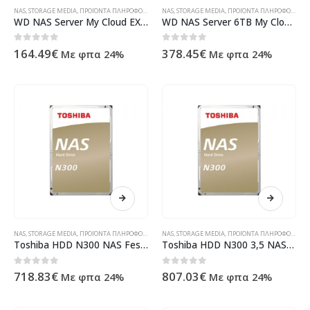
NAS
,
STORAGE MEDIA
,
ΠΡΟΪΌΝΤΑ ΠΛΗΡΟΦΟΡΙΚΉΣ - ΚΙΝΗΤΉΣ ΤΗΛΕΦΩΝΊΑΣ - ΗΛΕΚΤΡΟΝΙΚΆ
NAS
,
STORAGE MEDIA
,
ΠΡΟΪΌΝΤΑ ΠΛΗΡΟΦΟΡΙΚΉΣ - ΚΙΝΗΤΉΣ ΤΗΛΕΦΩΝΊΑΣ - ΗΛΕΚΤΡΟΝΙΚΆ
WD NAS Server My Cloud EX2 Ultra WDBVBZ0000NCH-EESN
WD NAS Server 6TB My Cloud Home Duo WDBMUT0060JWT-EESN
0
out of 5
0
out of 5
164.49
€
378.45
€
Με φπα 24%
Με φπα 24%
NAS
,
STORAGE MEDIA
,
ΠΡΟΪΌΝΤΑ ΠΛΗΡΟΦΟΡΙΚΉΣ - ΚΙΝΗΤΉΣ ΤΗΛΕΦΩΝΊΑΣ - ΗΛΕΚΤΡΟΝΙΚΆ
NAS
,
STORAGE MEDIA
,
ΠΡΟΪΌΝΤΑ ΠΛΗΡΟΦΟΡΙΚΉΣ - ΚΙΝΗΤΉΣ ΤΗΛΕΦΩΝΊΑΣ - ΗΛΕΚΤΡΟΝΙΚΆ
Toshiba HDD N300 NAS Festplatte 3,5 12TB intern HDWG21CUZSVA
Toshiba HDD N300 3,5 NAS Festplatte 14TB intern HDWG21EUZSVA
0
out of 5
0
out of 5
718.83
€
807.03
€
Με φπα 24%
Με φπα 24%