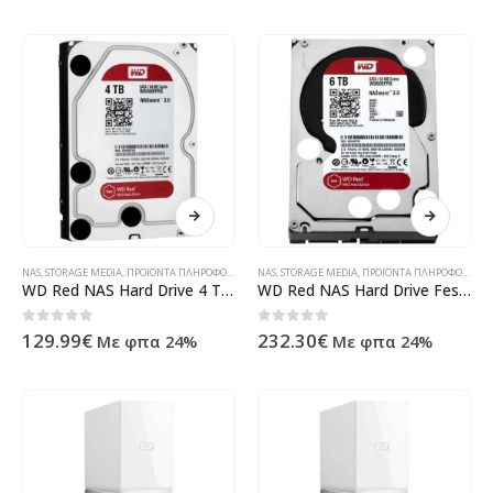
NAS
,
STORAGE MEDIA
,
ΠΡΟΪΌΝΤΑ ΠΛΗΡΟΦΟΡΙΚΉΣ - ΚΙΝΗΤΉΣ ΤΗΛΕΦΩΝΊΑΣ - ΗΛΕΚΤΡΟΝΙΚΆ
NAS
,
STORAGE MEDIA
,
ΠΡΟΪΌΝΤΑ ΠΛΗΡΟΦΟΡΙΚΉΣ - ΚΙΝΗΤΉΣ ΤΗΛΕΦΩΝΊΑΣ - ΗΛΕΚΤΡΟΝΙΚΆ
WD Red NAS Hard Drive 4 TB intern 3.5 Festplatte WD40EFRX
WD Red NAS Hard Drive Festplatte 6 TB intern 3.5 WD60EFRX
0
out of 5
0
out of 5
129.99
€
232.30
€
Με φπα 24%
Με φπα 24%