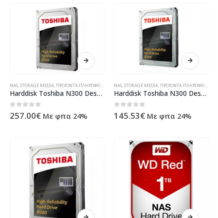
NAS
,
STORAGE MEDIA
,
ΠΡΟΪΌΝΤΑ ΠΛΗΡΟΦΟΡΙΚΉΣ - ΚΙΝΗΤΉΣ ΤΗΛΕΦΩΝΊΑΣ - ΗΛΕΚΤΡΟΝΙΚΆ
NAS
,
STORAGE MEDIA
,
ΠΡΟΪΌΝΤΑ ΠΛΗΡΟΦΟΡΙΚΉΣ - ΚΙΝΗΤΉΣ ΤΗΛΕΦΩΝΊΑΣ - ΗΛΕΚΤΡΟΝΙΚΆ
Harddisk Toshiba N300 Desktop NAS 6TB HDWN160UZSVA
Harddisk Toshiba N300 Desktop NAS 4TB Kit HDWQ140EZSTA
0
out of 5
0
out of 5
257.00
€
145.53
€
Με φπα 24%
Με φπα 24%