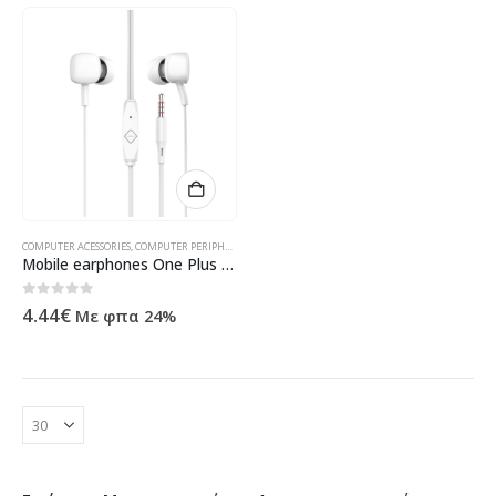
COMPUTER ACESSORIES
,
COMPUTER PERIPHERALS
,
HEADPHONES
,
ΠΡΟΪΌΝΤΑ ΠΛΗΡΟΦΟΡΙΚΉΣ - ΚΙΝΗΤ
Mobile earphones One Plus NC3173, Microphone, Different colors – 20580
0
out of 5
4.44
€
Με φπα 24%