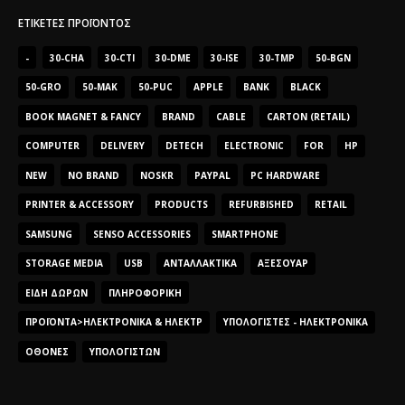
ΕΤΙΚΈΤΕΣ ΠΡΟΪΌΝΤΟΣ
-
30-CHA
30-CTI
30-DME
30-ISE
30-TMP
50-BGN
50-GRO
50-MAK
50-PUC
APPLE
BANK
BLACK
BOOK MAGNET & FANCY
BRAND
CABLE
CARTON (RETAIL)
COMPUTER
DELIVERY
DETECH
ELECTRONIC
FOR
HP
NEW
NO BRAND
NOSKR
PAYPAL
PC HARDWARE
PRINTER & ACCESSORY
PRODUCTS
REFURBISHED
RETAIL
SAMSUNG
SENSO ACCESSORIES
SMARTPHONE
STORAGE MEDIA
USB
ΑΝΤΑΛΛΑΚΤΙΚΆ
ΑΞΕΣΟΥΆΡ
ΕΊΔΗ ΔΏΡΩΝ
ΠΛΗΡΟΦΟΡΙΚΉ
ΠΡΟΪΌΝΤΑ>ΗΛΕΚΤΡΟΝΙΚΆ & ΗΛΕΚΤΡ
ΥΠΟΛΟΓΙΣΤΈΣ - ΗΛΕΚΤΡΟΝΙΚΆ
ΟΘΌΝΕΣ
ΥΠΟΛΟΓΙΣΤΏΝ