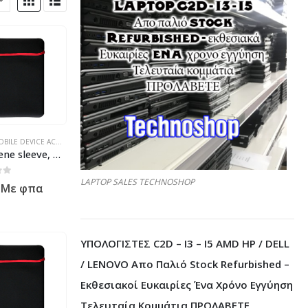
 - ΗΛΕΚΤΡΟΝΙΚΆ
- ΚΙΝΗΤΉΣ ΤΗΛΕΦΩΝΊΑΣ - ΗΛΕΚΤΡΟΝΙΚΆ
ERSAL
BILE DEVICE ACCESORIES
,
ΠΡΟΪΌΝΤΑ ΠΛΗΡΟΦΟΡΙΚΉΣ - ΚΙΝΗΤΉΣ ΤΗΛΕΦΩΝΊΑΣ - ΗΛΕΚΤΡΟΝΙΚΆ
,
UNIVERSAL
,
ΠΡΟΪΌΝΤΑ ΠΛΗΡΟΦΟΡΙΚΉΣ - ΚΙΝΗΤΉΣ ΤΗΛΕΦΩΝΊΑ
Neoprene sleeve, No Brand, For Laptop/Tablet, 7″, Black – 45243
LAPTOP SALES TECHNOSHOP
 5
Με φπα
ΥΠΟΛΟΓΙΣΤΕΣ C2D – I3 – I5 AMD HP / DELL
/ LENOVO Απο Παλιό Stock Refurbished –
Εκθεσιακοί Ευκαιρίες Ένα Χρόνο Εγγύηση
Τελευταία Κομμάτια ΠΡΟΛΑΒΕΤΕ