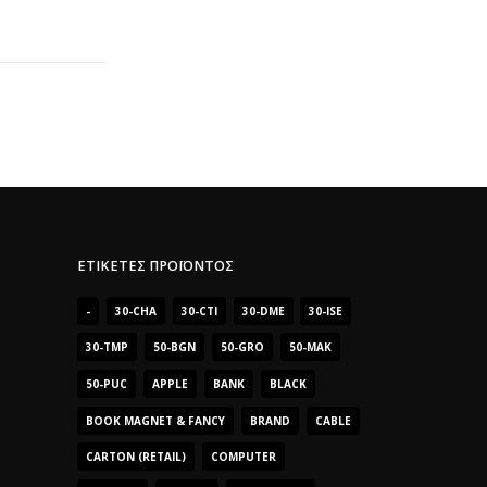
ΕΤΙΚΈΤΕΣ ΠΡΟΪΌΝΤΟΣ
-
30-CHA
30-CTI
30-DME
30-ISE
30-TMP
50-BGN
50-GRO
50-MAK
50-PUC
APPLE
BANK
BLACK
BOOK MAGNET & FANCY
BRAND
CABLE
CARTON (RETAIL)
COMPUTER