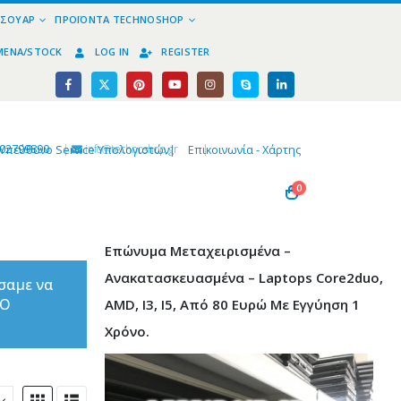
ΕΣΟΥΆΡ
ΠΡΟΪΌΝΤΑ TECHNOSHOP
ΜΈΝΑ/STOCK
LOG IN
REGISTER
02799890
|
info@technoshop,gr
|
Υπεύθυνο Service Υπολογιστών
|
Επικοινωνία - Χάρτης
0
Επώνυμα Μεταχειρισμένα –
Ανακατασκευασμένα – Laptops Core2duo,
σαμε να
ΤΟ
AMD, I3, I5, Από 80 Ευρώ Με Εγγύηση 1
Χρόνο.