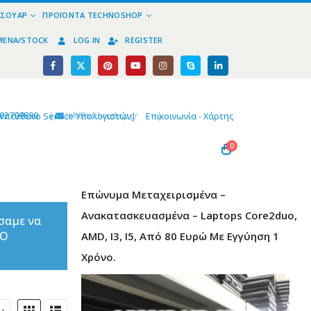
ΕΣΟΥΆΡ
ΠΡΟΪΌΝΤΑ TECHNOSHOP
ΜΈΝΑ/STOCK
LOG IN
REGISTER
02799890
|
info@technoshop,gr
|
Υπεύθυνο Service Υπολογιστών
|
Επικοινωνία - Χάρτης
0
Επώνυμα Μεταχειρισμένα –
Ανακατασκευασμένα – Laptops Core2duo,
σαμε να
ΤΟ
AMD, I3, I5, Από 80 Ευρώ Με Εγγύηση 1
Χρόνο.