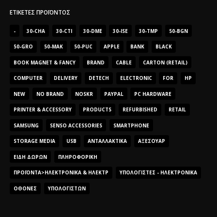
ΕΤΙΚΈΤΕΣ ΠΡΟΪΌΝΤΟΣ
-
30-CHA
30-CTI
30-DME
30-ISE
30-TMP
50-BGN
50-GRO
50-MAK
50-PUC
APPLE
BANK
BLACK
BOOK MAGNET & FANCY
BRAND
CABLE
CARTON (RETAIL)
COMPUTER
DELIVERY
DETECH
ELECTRONIC
FOR
HP
NEW
NO BRAND
NOSKR
PAYPAL
PC HARDWARE
PRINTER & ACCESSORY
PRODUCTS
REFURBISHED
RETAIL
SAMSUNG
SENSO ACCESSORIES
SMARTPHONE
STORAGE MEDIA
USB
ΑΝΤΑΛΛΑΚΤΙΚΆ
ΑΞΕΣΟΥΆΡ
ΕΊΔΗ ΔΏΡΩΝ
ΠΛΗΡΟΦΟΡΙΚΉ
ΠΡΟΪΌΝΤΑ>ΗΛΕΚΤΡΟΝΙΚΆ & ΗΛΕΚΤΡ
ΥΠΟΛΟΓΙΣΤΈΣ - ΗΛΕΚΤΡΟΝΙΚΆ
ΟΘΌΝΕΣ
ΥΠΟΛΟΓΙΣΤΏΝ