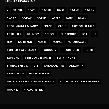
ΕΤΙΚΈΤΕΣ ΠΡΟΪΌΝΤΟΣ
-
30-CHA
30-CTI
30-DME
30-ISE
30-TMP
50-BGN
50-GRO
50-MAK
50-PUC
APPLE
BANK
BLACK
BOOK MAGNET & FANCY
BRAND
CABLE
CARTON (RETAIL)
COMPUTER
DELIVERY
DETECH
ELECTRONIC
FOR
HP
NEW
NO BRAND
NOSKR
PAYPAL
PC HARDWARE
PRINTER & ACCESSORY
PRODUCTS
REFURBISHED
RETAIL
SAMSUNG
SENSO ACCESSORIES
SMARTPHONE
STORAGE MEDIA
USB
ΑΝΤΑΛΛΑΚΤΙΚΆ
ΑΞΕΣΟΥΆΡ
ΕΊΔΗ ΔΏΡΩΝ
ΠΛΗΡΟΦΟΡΙΚΉ
ΠΡΟΪΌΝΤΑ>ΗΛΕΚΤΡΟΝΙΚΆ & ΗΛΕΚΤΡ
ΥΠΟΛΟΓΙΣΤΈΣ - ΗΛΕΚΤΡΟΝΙΚΆ
ΟΘΌΝΕΣ
ΥΠΟΛΟΓΙΣΤΏΝ