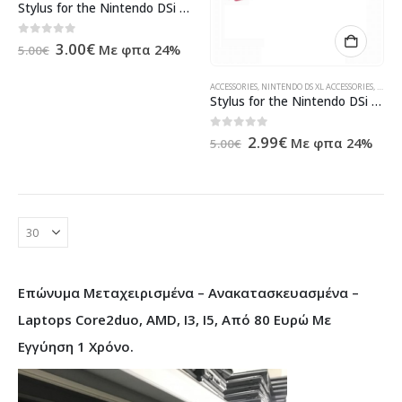
Stylus for the Nintendo DSi XL Black
Original
Η
0
out of 5
3.00
€
Με φπα 24%
5.00
€
price
τρέχουσα
was:
τιμή
5.00€.
είναι:
ACCESSORIES
,
NINTENDO DS XL ACCESSORIES
,
VIDEO
Stylus for the Nintendo DSi XL (Magenta)
3.00€.
Original
Η
0
out of 5
2.99
€
Με φπα 24%
5.00
€
price
τρέχουσα
was:
τιμή
5.00€.
είναι:
2.99€.
Επώνυμα Μεταχειρισμένα – Ανακατασκευασμένα –
Laptops Core2duo, AMD, I3, I5, Από 80 Ευρώ Με
Εγγύηση 1 Χρόνο.