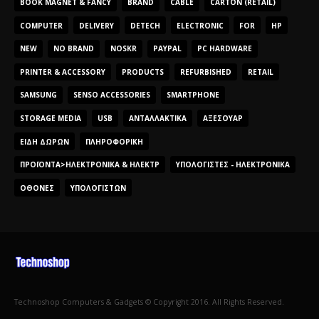
BOOK MAGNET & FANCY
BRAND
CABLE
CARTON (RETAIL)
COMPUTER
DELIVERY
DETECH
ELECTRONIC
FOR
HP
NEW
NO BRAND
NOSKR
PAYPAL
PC HARDWARE
PRINTER & ACCESSORY
PRODUCTS
REFURBISHED
RETAIL
SAMSUNG
SENSO ACCESSORIES
SMARTPHONE
STORAGE MEDIA
USB
ΑΝΤΑΛΛΑΚΤΙΚΆ
ΑΞΕΣΟΥΆΡ
ΕΊΔΗ ΔΏΡΩΝ
ΠΛΗΡΟΦΟΡΙΚΉ
ΠΡΟΪΌΝΤΑ>ΗΛΕΚΤΡΟΝΙΚΆ & ΗΛΕΚΤΡ
ΥΠΟΛΟΓΙΣΤΈΣ - ΗΛΕΚΤΡΟΝΙΚΆ
ΟΘΌΝΕΣ
ΥΠΟΛΟΓΙΣΤΏΝ
Technoshop Computers & Gadgets © Copyright 2016. All Rights Reserved.