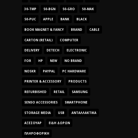
30-TMP
50-BGN
50-GRO
50-MAK
50-PUC
APPLE
BANK
BLACK
BOOK MAGNET & FANCY
BRAND
CABLE
CARTON (RETAIL)
COMPUTER
DELIVERY
DETECH
ELECTRONIC
FOR
HP
NEW
NO BRAND
NOSKR
PAYPAL
PC HARDWARE
PRINTER & ACCESSORY
PRODUCTS
REFURBISHED
RETAIL
SAMSUNG
SENSO ACCESSORIES
SMARTPHONE
STORAGE MEDIA
USB
ΑΝΤΑΛΛΑΚΤΙΚΆ
ΑΞΕΣΟΥΆΡ
ΕΊΔΗ ΔΏΡΩΝ
ΠΛΗΡΟΦΟΡΙΚΉ