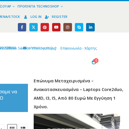
ΕΣΟΥΆΡ
ΠΡΟΪΌΝΤΑ TECHNOSHOP
ΜΈΝΑ/STOCK
LOG IN
REGISTER
02799890
|
info@technoshop,gr
|
Υπεύθυνο Service Υπολογιστών
|
Επικοινωνία - Χάρτης
0
Επώνυμα Μεταχειρισμένα –
Ανακατασκευασμένα – Laptops Core2duo,
σαμε να
ΤΟ
AMD, I3, I5, Από 80 Ευρώ Με Εγγύηση 1
Χρόνο.