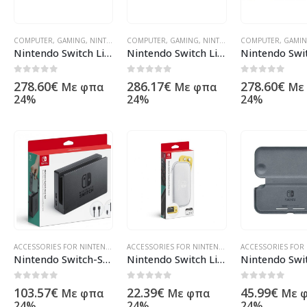
COMPUTER
,
GAMING
,
NINTENDO
COMPUTER
,
ΠΡΟΪΌΝΤΑ ΠΛΗΡΟΦΟΡΙΚΉΣ - ΚΙΝΗΤΉΣ ΤΗΛΕΦΩΝΊΑΣ
,
GAMING
,
NINTENDO
COMPUTER
,
ΠΡΟΪΌΝΤΑ ΠΛΗΡΟΦ
,
GAMI
Nintendo Switch Lite Grau 10002290
Nintendo Switch Lite Türkis 10002292
0
out of 5
0
out of 5
0
out of 5
278.60
€
286.17
€
278.60
€
Με φπα
Με φπα
Με
24%
24%
24%
ACCESSORIES FOR NINTENDO
,
COMPUTER
,
GAMING
,
ΠΡΟΪΌΝΤΑ ΠΛΗΡΟΦΟΡΙΚΉΣ - ΚΙ
ACCESSORIES FOR NINTENDO
,
COMPUTER
,
GAMING
Nintendo Switch-Stationsset 2511666
Nintendo Switch Lite Tasche und Schutzfolie 10002757
0
out of 5
0
out of 5
0
out of 5
103.57
€
22.39
€
45.99
€
Με φπα
Με φπα
Με 
24%
24%
24%