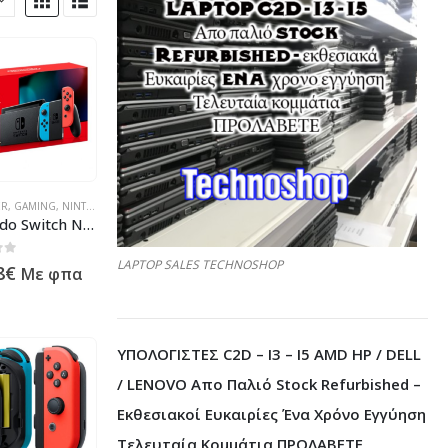
ΝΊΑΣ - ΗΛΕΚΤΡΟΝΙΚΆ
ΛΗΡΟΦΟΡΙΚΉΣ - ΚΙΝΗΤΉΣ ΤΗΛΕΦΩΝΊΑΣ - ΗΛΕΚΤΡΟΝΙΚΆ
ER
Α ΠΛΗΡΟΦΟΡΙΚΉΣ - ΚΙΝΗΤΉΣ ΤΗΛΕΦΩΝΊΑΣ - ΗΛΕΚΤΡΟΝΙΚΆ
,
GAMING
,
NINTENDO
,
ΠΡΟΪΌΝΤΑ ΠΛΗΡΟΦΟΡΙΚΉΣ - ΚΙΝΗΤΉΣ ΤΗΛΕΦΩΝΊΑΣ - ΗΛΕΚΤΡΟΝΙ
Nintendo Switch Neon-Rot / Neon-Blau Modell 2019 10002207
LAPTOP SALES TECHNOSHOP
 5
8
€
Με φπα
ΥΠΟΛΟΓΙΣΤΕΣ C2D – I3 – I5 AMD HP / DELL
/ LENOVO Απο Παλιό Stock Refurbished –
Εκθεσιακοί Ευκαιρίες Ένα Χρόνο Εγγύηση
Τελευταία Κομμάτια ΠΡΟΛΑΒΕΤΕ