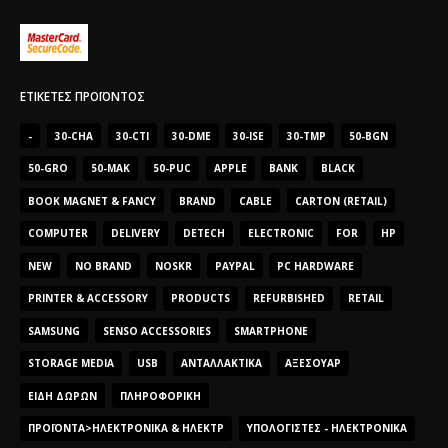
ΕΤΙΚΈΤΕΣ ΠΡΟΪΌΝΤΟΣ
-
30-CHA
30-CTI
30-DME
30-ISE
30-TMP
50-BGN
50-GRO
50-MAK
50-PUC
APPLE
BANK
BLACK
BOOK MAGNET & FANCY
BRAND
CABLE
CARTON (RETAIL)
COMPUTER
DELIVERY
DETECH
ELECTRONIC
FOR
HP
NEW
NO BRAND
NOSKR
PAYPAL
PC HARDWARE
PRINTER & ACCESSORY
PRODUCTS
REFURBISHED
RETAIL
SAMSUNG
SENSO ACCESSORIES
SMARTPHONE
STORAGE MEDIA
USB
ΑΝΤΑΛΛΑΚΤΙΚΆ
ΑΞΕΣΟΥΆΡ
ΕΊΔΗ ΔΏΡΩΝ
ΠΛΗΡΟΦΟΡΙΚΉ
ΠΡΟΪΌΝΤΑ>ΗΛΕΚΤΡΟΝΙΚΆ & ΗΛΕΚΤΡ
ΥΠΟΛΟΓΙΣΤΈΣ - ΗΛΕΚΤΡΟΝΙΚΆ