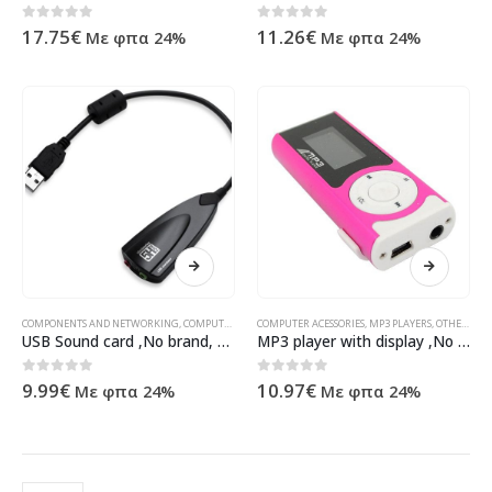
0
out of 5
0
out of 5
17.75
€
11.26
€
Με φπα 24%
Με φπα 24%
COMPONENTS AND NETWORKING
,
COMPUTER ACESSORIES
COMPUTER ACESSORIES
,
ΠΡΟΪΌΝΤΑ ΠΛΗΡΟΦΟΡΙΚΉΣ - ΚΙΝΗΤΉΣ ΤΗ
,
MP3 PLAYERS
,
OTHER
,
ΠΡΟ
USB Sound card ,No brand, 7.1 5Hv2 – 17404
MP3 player with display ,No brand – 8011
0
out of 5
0
out of 5
9.99
€
10.97
€
Με φπα 24%
Με φπα 24%