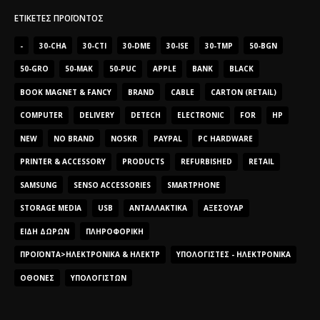
ΕΤΙΚΈΤΕΣ ΠΡΟΪΌΝΤΟΣ
-
30-CHA
30-CTI
30-DME
30-ISE
30-TMP
50-BGN
50-GRO
50-MAK
50-PUC
APPLE
BANK
BLACK
BOOK MAGNET & FANCY
BRAND
CABLE
CARTON (RETAIL)
COMPUTER
DELIVERY
DETECH
ELECTRONIC
FOR
HP
NEW
NO BRAND
NOSKR
PAYPAL
PC HARDWARE
PRINTER & ACCESSORY
PRODUCTS
REFURBISHED
RETAIL
SAMSUNG
SENSO ACCESSORIES
SMARTPHONE
STORAGE MEDIA
USB
ΑΝΤΑΛΛΑΚΤΙΚΆ
ΑΞΕΣΟΥΆΡ
ΕΊΔΗ ΔΏΡΩΝ
ΠΛΗΡΟΦΟΡΙΚΉ
ΠΡΟΪΌΝΤΑ>ΗΛΕΚΤΡΟΝΙΚΆ & ΗΛΕΚΤΡ
ΥΠΟΛΟΓΙΣΤΈΣ - ΗΛΕΚΤΡΟΝΙΚΆ
ΟΘΌΝΕΣ
ΥΠΟΛΟΓΙΣΤΏΝ