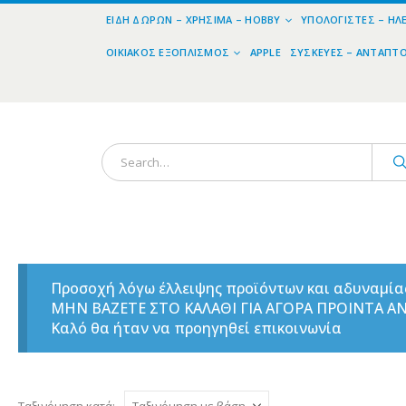
ΕΊΔΗ ΔΏΡΩΝ – ΧΡΉΣΙΜΑ – HOBBY
ΥΠΟΛΟΓΙΣΤΈΣ – ΗΛ
ΟΙΚΙΑΚΌΣ ΕΞΟΠΛΙΣΜΌΣ
APPLE
ΣΥΣΚΕΥΈΣ – ΑΝΤΆΠΤ
Προσοχή λόγω έλλειψης προϊόντων και αδυναμί
ΜΗΝ ΒΑΖΕΤΕ ΣΤΟ ΚΑΛΑΘΙ ΓΙΑ ΑΓΟΡΑ ΠΡΟΙΝΤΑ 
Καλό θα ήταν να προηγηθεί επικοινωνία
Ταξινόμηση κατά: