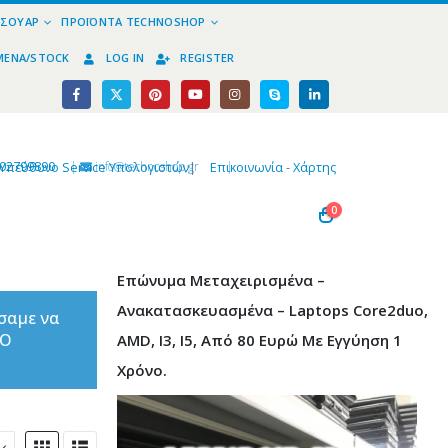
ΕΣΟΥΆΡ
ΠΡΟΪΌΝΤΑ TECHNOSHOP
ΜΈΝΑ/STOCK
LOG IN
REGISTER
02799890
|
info@technoshop,gr
|
Υπεύθυνο Service Υπολογιστών
|
Επικοινωνία - Χάρτης
0
Επώνυμα Μεταχειρισμένα –
Ανακατασκευασμένα – Laptops Core2duo,
σαμε να
ΤΟ
AMD, I3, I5, Από 80 Ευρώ Με Εγγύηση 1
Χρόνο.