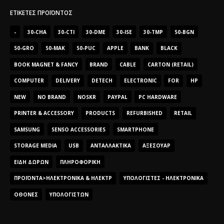
ΕΤΙΚΈΤΕΣ ΠΡΟΪΌΝΤΟΣ
-
30-CHA
30-CTI
30-DME
30-ISE
30-TMP
50-BGN
50-GRO
50-MAK
50-PUC
APPLE
BANK
BLACK
BOOK MAGNET & FANCY
BRAND
CABLE
CARTON (RETAIL)
COMPUTER
DELIVERY
DETECH
ELECTRONIC
FOR
HP
NEW
NO BRAND
NOSKR
PAYPAL
PC HARDWARE
PRINTER & ACCESSORY
PRODUCTS
REFURBISHED
RETAIL
SAMSUNG
SENSO ACCESSORIES
SMARTPHONE
STORAGE MEDIA
USB
ΑΝΤΑΛΛΑΚΤΙΚΆ
ΑΞΕΣΟΥΆΡ
ΕΊΔΗ ΔΏΡΩΝ
ΠΛΗΡΟΦΟΡΙΚΉ
ΠΡΟΪΌΝΤΑ>ΗΛΕΚΤΡΟΝΙΚΆ & ΗΛΕΚΤΡ
ΥΠΟΛΟΓΙΣΤΈΣ - ΗΛΕΚΤΡΟΝΙΚΆ
ΟΘΌΝΕΣ
ΥΠΟΛΟΓΙΣΤΏΝ