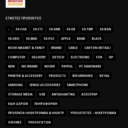
ΕΤΙΚΈΤΕΣ ΠΡΟΪΌΝΤΟΣ
-
30-CHA
30-CTI
30-DME
30-ISE
30-TMP
50-BGN
50-GRO
50-MAK
50-PUC
APPLE
BANK
BLACK
BOOK MAGNET & FANCY
BRAND
CABLE
CARTON (RETAIL)
COMPUTER
DELIVERY
DETECH
ELECTRONIC
FOR
HP
NEW
NO BRAND
NOSKR
PAYPAL
PC HARDWARE
PRINTER & ACCESSORY
PRODUCTS
REFURBISHED
RETAIL
SAMSUNG
SENSO ACCESSORIES
SMARTPHONE
STORAGE MEDIA
USB
ΑΝΤΑΛΛΑΚΤΙΚΆ
ΑΞΕΣΟΥΆΡ
ΕΊΔΗ ΔΏΡΩΝ
ΠΛΗΡΟΦΟΡΙΚΉ
ΠΡΟΪΌΝΤΑ>ΗΛΕΚΤΡΟΝΙΚΆ & ΗΛΕΚΤΡ
ΥΠΟΛΟΓΙΣΤΈΣ - ΗΛΕΚΤΡΟΝΙΚΆ
ΟΘΌΝΕΣ
ΥΠΟΛΟΓΙΣΤΏΝ