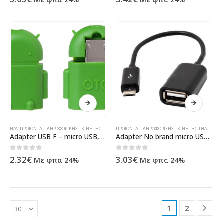
N/A
,
ΠΡΟΪΌΝΤΑ ΠΛΗΡΟΦΟΡΙΚΉΣ - ΚΙΝΗΤΉΣ ΤΗΛΕΦΩΝΊΑΣ - ΗΛΕΚΤΡΟΝΙΚΆ
ΠΡΟΪΌΝΤΑ ΠΛΗΡΟΦΟΡΙΚΉΣ - ΚΙΝΗΤΉΣ ΤΗΛΕΦΩΝΊΑΣ - ΗΛΕΚΤΡΟΝΙΚΆ
Adapter USB F – micro USB, OTG, Color – 14236
Adapter No brand micro USB – USB F, Black – 14235
0
out of 5
0
out of 5
2.32
€
3.03
€
Με φπα 24%
Με φπα 24%
1
2