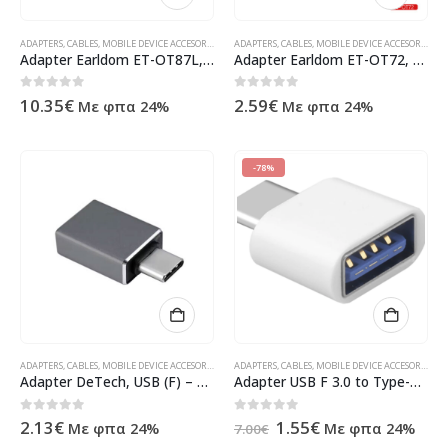
ADAPTERS
,
CABLES
,
MOBILE DEVICE ACCESORIES
,
ΠΡΟΪΌΝΤΑ ΠΛΗΡΟΦΟΡΙΚΉΣ - ΚΙΝΗΤΉΣ ΤΗΛΕΦΩΝΊΑΣ 
ADAPTERS
,
CABLES
,
MOBILE DEVICE ACCESORIES
,
ΠΡ
Adapter Earldom ET-OT87L, USB3.0 to Lightning, OTG, Black – 40361
Adapter Earldom ET-OT72, USB (F) to Type-C, OTG, Black – 40366
0
out of 5
0
out of 5
10.35
€
2.59
€
Με φπα 24%
Με φπα 24%
-78%
ADAPTERS
,
CABLES
,
MOBILE DEVICE ACCESORIES
,
ΠΡΟΪΌΝΤΑ ΠΛΗΡΟΦΟΡΙΚΉΣ - ΚΙΝΗΤΉΣ ΤΗΛΕΦΩΝΊΑΣ 
ADAPTERS
,
CABLES
,
MOBILE DEVICE ACCESORIES
,
ΠΡ
Adapter DeTech, USB (F) – USB C (M) OTG, Different colors – 17855
Аdapter USB F 3.0 to Type-C, OTG, white
Original
Η
0
out of 5
0
out of 5
2.13
€
1.55
€
Με φπα 24%
Με φπα 24%
7.00
€
price
τρέχουσα