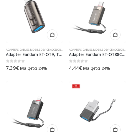
ADAPTERS
,
CABLES
,
MOBILE DEVICE ACCESORIES
,
ΠΡΟΪΌΝΤΑ ΠΛΗΡΟΦΟΡΙΚΉΣ - ΚΙΝΗΤΉΣ ΤΗΛΕΦΩΝΊΑΣ 
ADAPTERS
,
CABLES
,
MOBILE DEVICE ACCESORIES
,
ΠΡ
Adapter Earldom ET-OT9, Type-C and card reader, OTG, Grey – 40356
Adapter Earldom ET-OT88C, USB3.0 to Type-C, OTG, Grаy – 40360
0
out of 5
0
out of 5
7.39
€
4.44
€
Με φπα 24%
Με φπα 24%