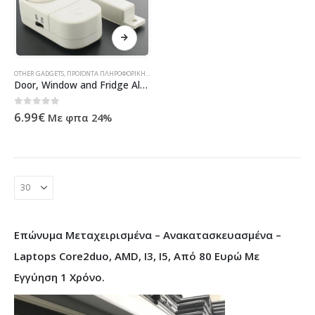
OTHER GADGETS
,
ΠΡΟΪΌΝΤΑ ΠΛΗΡΟΦΟΡΙΚΉΣ - ΚΙΝΗΤΉΣ ΤΗΛΕΦΩΝΊΑΣ - ΗΛΕΚΤΡΟΝΙΚΆ
Door, Window and Fridge Alarm
0
out of 5
6.99
€
Με φπα 24%
Επώνυμα Μεταχειρισμένα – Ανακατασκευασμένα –
Laptops Core2duo, AMD, I3, I5, Από 80 Ευρώ Με
Εγγύηση 1 Χρόνο.