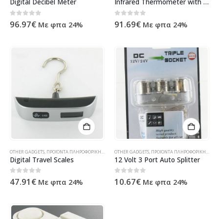
Digital Decibel Meter
Infrared Thermometer with Laser pyrometer
0
out of 5
0
out of 5
96.97
€
91.69
€
Με φπα 24%
Με φπα 24%
OTHER GADGETS
,
ΠΡΟΪΌΝΤΑ ΠΛΗΡΟΦΟΡΙΚΉΣ - ΚΙΝΗΤΉΣ ΤΗΛΕΦΩΝΊΑΣ - ΗΛΕΚΤΡΟΝΙΚΆ
OTHER GADGETS
,
ΠΡΟΪΌΝΤΑ ΠΛΗΡΟΦΟΡΙΚΉΣ - ΚΙΝΗΤΉΣ ΤΗΛΕΦΩΝΊΑΣ - ΗΛΕΚΤΡΟΝΙΚΆ
Digital Travel Scales
12 Volt 3 Port Auto Splitter
0
out of 5
0
out of 5
47.91
€
10.67
€
Με φπα 24%
Με φπα 24%