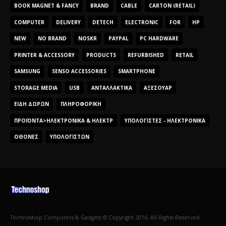
BOOK MAGNET & FANCY
BRAND
CABLE
CARTON (RETAIL)
COMPUTER
DELIVERY
DETECH
ELECTRONIC
FOR
HP
NEW
NO BRAND
NOSKR
PAYPAL
PC HARDWARE
PRINTER & ACCESSORY
PRODUCTS
REFURBISHED
RETAIL
SAMSUNG
SENSO ACCESSORIES
SMARTPHONE
STORAGE MEDIA
USB
ΑΝΤΑΛΛΑΚΤΙΚΆ
ΑΞΕΣΟΥΆΡ
ΕΊΔΗ ΔΏΡΩΝ
ΠΛΗΡΟΦΟΡΙΚΉ
ΠΡΟΪΌΝΤΑ>ΗΛΕΚΤΡΟΝΙΚΆ & ΗΛΕΚΤΡ
ΥΠΟΛΟΓΙΣΤΈΣ - ΗΛΕΚΤΡΟΝΙΚΆ
ΟΘΌΝΕΣ
ΥΠΟΛΟΓΙΣΤΏΝ
Technoshop Computers & Gadgets © Copyright 2016. All Rights Reserved.